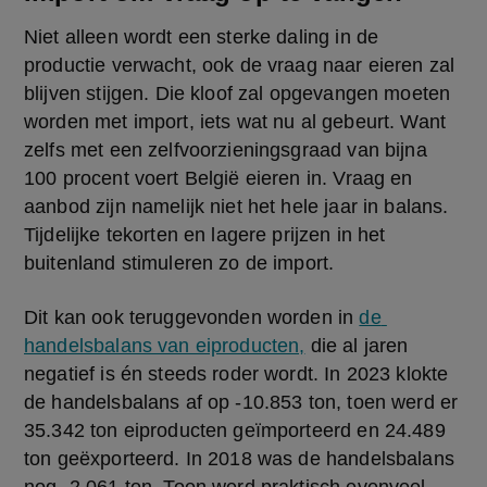
Niet alleen wordt een sterke daling in de 
productie verwacht, ook de vraag naar eieren zal 
blijven stijgen. Die kloof zal opgevangen moeten 
worden met import, iets wat nu al gebeurt. Want 
zelfs met een zelfvoorzieningsgraad van bijna 
100 procent voert België eieren in. Vraag en 
aanbod zijn namelijk niet het hele jaar in balans. 
Tijdelijke tekorten en lagere prijzen in het 
buitenland stimuleren zo de import.
Dit kan ook teruggevonden worden in 
de 
handelsbalans van eiproducten,
 die al jaren 
negatief is én steeds roder wordt. In 2023 klokte 
de handelsbalans af op -10.853 ton, toen werd er 
35.342 ton eiproducten geïmporteerd en 24.489 
ton geëxporteerd. In 2018 was de handelsbalans 
nog -2.061 ton. Toen werd praktisch evenveel 