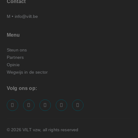
Contact
M •
info@vilt.be
Menu
Steun ons
Partners
Opinie
Wegwijs in de sector
Volg ons op:
screenreader.visit us on our facebook page: https://
screenreader.visit us on our linkedin page: ht
screenreader.visit us on our instagram
screenreader.visit us on our x pa
screenreader.visit us on o
© 2026 VILT vzw, all rights reserved