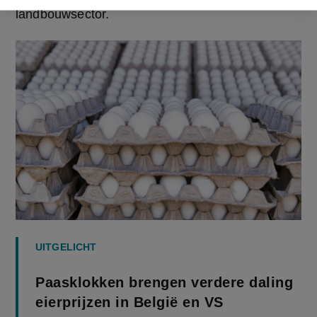
landbouwsector.
UITGELICHT
Paasklokken brengen verdere daling
eierprijzen in België en VS