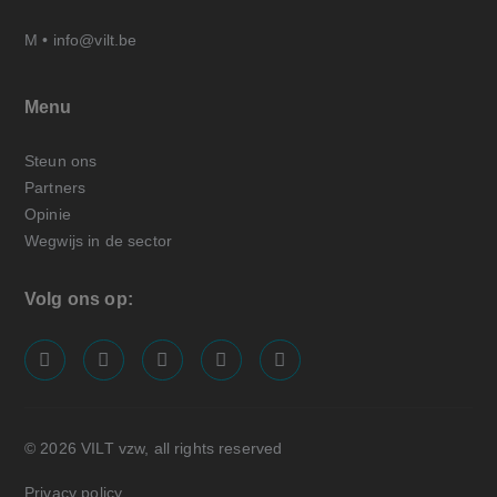
M •
info@vilt.be
Menu
Steun ons
Partners
Opinie
Wegwijs in de sector
Volg ons op:
screenreader.visit us on our facebook page: https://
screenreader.visit us on our linkedin page: ht
screenreader.visit us on our instagram
screenreader.visit us on our x pa
screenreader.visit us on o
© 2026 VILT vzw, all rights reserved
Privacy policy