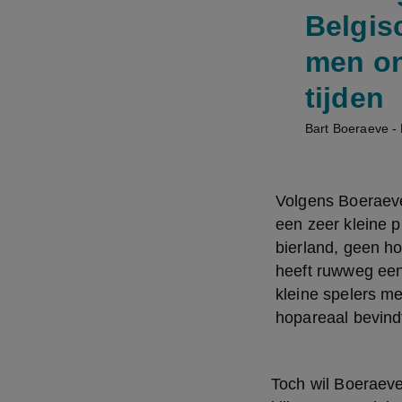
Belgis
men ons
tijden
Bart Boeraeve -
Volgens Boeraeve 
een zeer kleine pr
bierland, geen ho
heeft ruwweg een
kleine spelers me
hopareaal bevindt
Toch wil Boeraeve