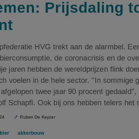
emen: Prijsdaling t
nt
pfederatie HVG trekt aan de alarmbel. Ee
bierconsumptie, de coronacrisis en de ove
je jaren hebben de wereldprijzen flink do
ich voelen in de hele sector. "In sommige g
e afgelopen twee jaar 90 procent gedaald"
olf Schapfl. Ook bij ons hebben telers het m
24
Ruben De Keyzer
bier
akkerbouw