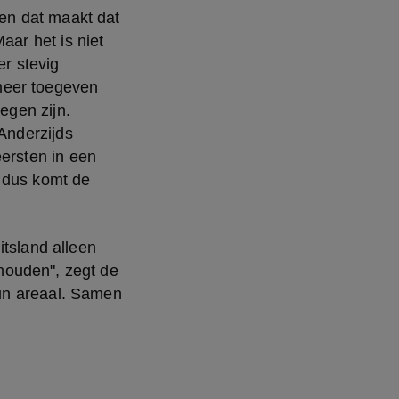
en dat maakt dat 
ar het is niet 
r stevig 
eer toegeven 
gen zijn. 
Anderzijds 
ersten in een 
 dus komt de 
tsland alleen 
ouden", zegt de 
un areaal. Samen 