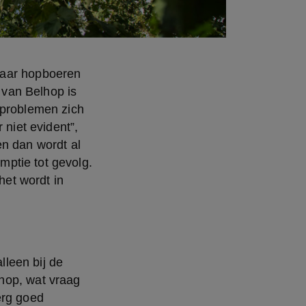
maar hopboeren 
van Belhop is 
 problemen zich 
niet evident”, 
n dan wordt al 
ptie tot gevolg. 
het wordt in 
lleen bij de 
hop, wat vraag 
rg goed 