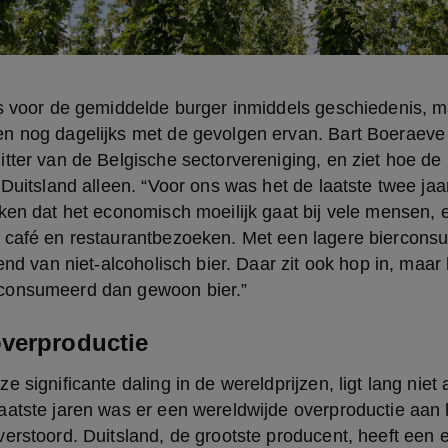
is voor de gemiddelde burger inmiddels geschiedenis, 
n nog dagelijks met de gevolgen ervan. Bart Boeraeve 
tter van de Belgische sectorvereniging, en ziet hoe de
Duitsland alleen. “Voor ons was het de laatste twee jaar 
ken dat het economisch moeilijk gaat bij vele mensen, e
 café en restaurantbezoeken. Met een lagere bierconsum
end van niet-alcoholisch bier. Daar zit ook hop in, maar 
consumeerd dan gewoon bier.”
verproductie
 significante daling in de wereldprijzen, ligt lang niet a
aatste jaren was er een wereldwijde overproductie aan 
erstoord. Duitsland, de grootste producent, heeft een e