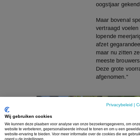
oogstjaar gekend
Maar bovenal spee
vertraagd voelen 
lopende meerjari
afzet gegarande
maar nu zitten ze
meeste brouwers h
Deze grote voorra
afgenomen.”
VILT TEEVEE
Privacybeleid
|
C
Wij gebruiken cookies
We kunnen deze plaatsen voor analyse van onze bezoekersgegevens, om onz
website te verbeteren, gepersonaliseerde inhoud te tonen en om u een geweld
website-ervaring te bieden. Voor meer informatie over de cookies die we gebru
opent u de instellingen.