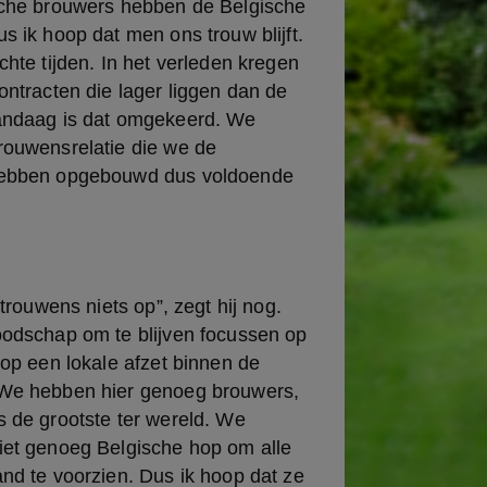
sche brouwers hebben de Belgische 
s ik hoop dat men ons trouw blijft. 
chte tijden. In het verleden kregen 
ontracten die lager liggen dan de 
andaag is dat omgekeerd. We 
rouwensrelatie die we de 
hebben opgebouwd dus voldoende 
 trouwens niets op”, zegt hij nog. 
oodschap om te blijven focussen op 
 op een lokale afzet binnen de 
 We hebben hier genoeg brouwers, 
 de grootste ter wereld. We 
iet genoeg Belgische hop om alle 
nd te voorzien. Dus ik hoop dat ze 