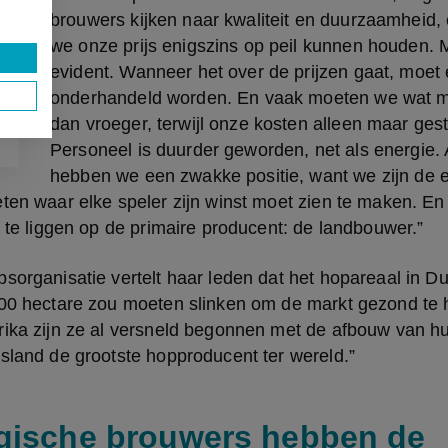
brouwers kijken naar kwaliteit en duurzaamheid, 
we onze prijs enigszins op peil kunnen houden. Ma
evident. Wanneer het over de prijzen gaat, moet e
onderhandeld worden. En vaak moeten we wat m
dan vroeger, terwijl onze kosten alleen maar geste
Personeel is duurder geworden, net als energie. 
hebben we een zwakke positie, want we zijn de e
ten waar elke speler zijn winst moet zien te maken. En
k te liggen op de primaire producent: de landbouwer.”
sorganisatie vertelt haar leden dat het hopareaal in Dui
000 hectare zou moeten slinken om de markt gezond te h
rika zijn ze al versneld begonnen met de afbouw van h
sland de grootste hopproducent ter wereld.”
gische brouwers hebben de