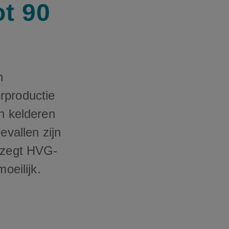
ot 90
n
rproductie
en kelderen
evallen zijn
, zegt HVG-
oeilijk.