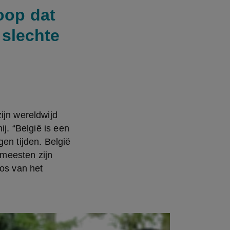
oop dat
 slechte
jn wereldwijd 
j. “België is een 
en tijden. België 
meesten zijn 
os van het 