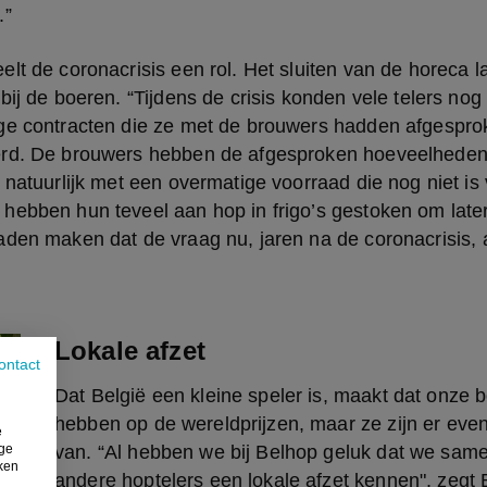
.”
lt de coronacrisis een rol. Het sluiten van de horeca la
bij de boeren. “Tijdens de crisis konden vele telers nog
ge contracten die ze met de brouwers hadden afgespro
erd. De brouwers hebben de afgesproken hoeveelhede
 natuurlijk met een overmatige voorraad die nog niet is 
ebben hun teveel aan hop in frigo’s gestoken om later 
den maken dat de vraag nu, jaren na de coronacrisis, aa
Lokale afzet
ontact
Dat België een kleine speler is, maakt dat onze b
hebben op de wereldprijzen, maar ze zijn er evenz
e
ige
van. “Al hebben we bij Belhop geluk dat we same
iken
andere hoptelers een lokale afzet kennen", zegt 