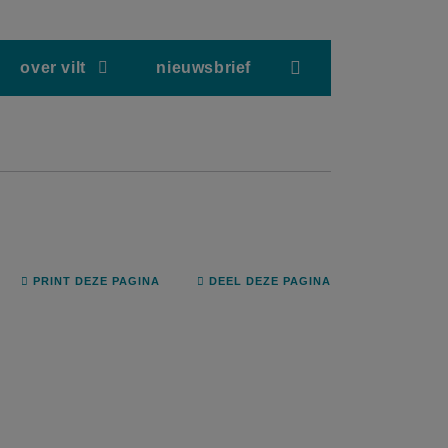
screenreader.hea
over vilt
nieuwsbrief
PRINT DEZE PAGINA
DEEL DEZE PAGINA