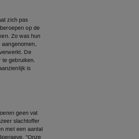
at zich pas 
 beroepen op de 
ken. Zo was hun 
n aangenomen, 
verwerkt. De 
te gebruiken. 
nzienlijk is 
oeren geen vat 
eer slachtoffer 
n met een aantal 
Boeraeve. "Onze 