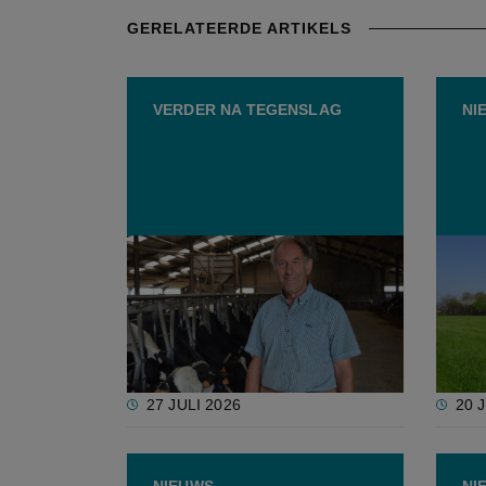
GERELATEERDE ARTIKELS
VERDER NA TEGENSLAG
NI
Guido’s boerderij werd
Voork
onteigend: “Ik rij 2,5 uur naar
landb
mijn velden”
gesub
voor 
27 JULI 2026
20 
NIEUWS
NI