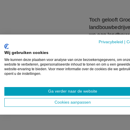
Toch gelooft Groe
landbouwbedrijven
we aan landbouwer
mensen die van pl
Privacybeleid
|
C
invullen trouwens
Wij gebruiken cookies
landbouw zijn.”
We kunnen deze plaatsen voor analyse van onze bezoekersgegevens, om onz
website te verbeteren, gepersonaliseerde inhoud te tonen en om u een geweld
website-ervaring te bieden. Voor meer informatie over de cookies die we gebru
Even tijd? Vul de 
opent u de instellingen.
Ga verder naar de website
Bron:
Eigen vers
Cookies aanpassen
Beeld:
ILVO