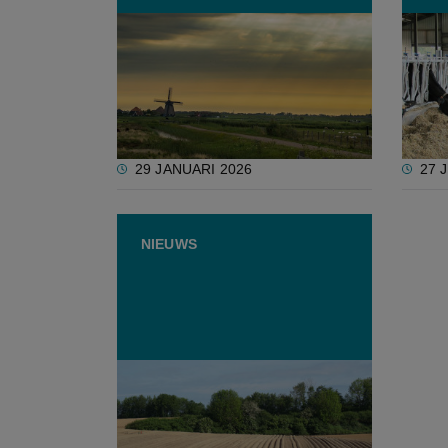
Nederlandse
Opini
landbouwgrondprijzen
utopi
overtreffen kaap van 100.000
euro
29 JANUARI 2026
27 
NIEUWS
Gent verkoopt 100 hectare
landbouwgrond om stadskas te
spijzen