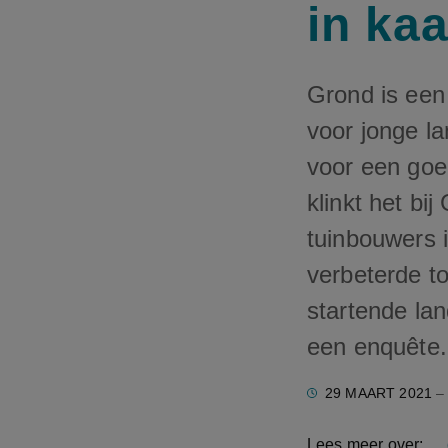
in ka
Grond is een
voor jonge la
voor een goe
klinkt het bi
tuinbouwers 
verbeterde t
startende la
een enquête.
29 MAART 2021
– 
Lees meer over: