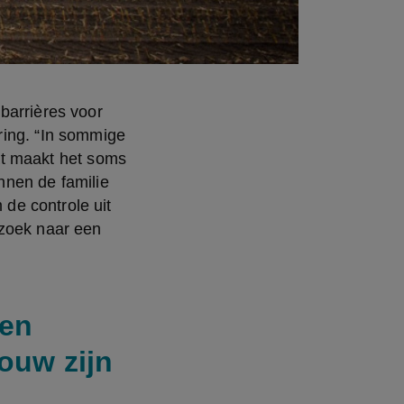
arrières voor 
ing. “In sommige 
Dat maakt het soms 
nnen de familie 
e controle uit 
zoek naar een 
 en
ouw zijn