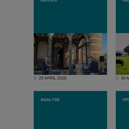
Private grondeigenaars willen
Voka 
Vlaanderen helpen
Alber
natuurdoelen halen, in ruil
indus
voor bestemmingswijzigingen
29 APRIL 2026
30 
ANALYSE
OP