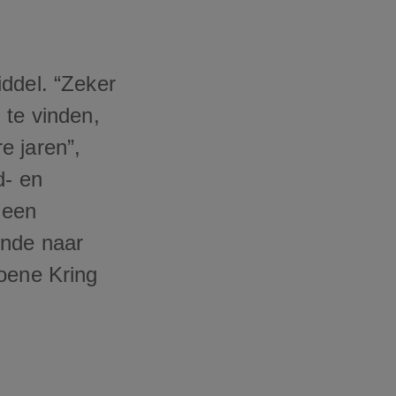
iddel. “Zeker
 te vinden,
e jaren”,
d- en
 een
ende naar
roene Kring