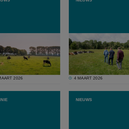
wil weilanden langs
Cd&v lanceert actieplan 
tkanaal omzetten in
jonge landbouwers
triegrond
MAART 2026
4 MAART 2026
INIE
NIEUWS