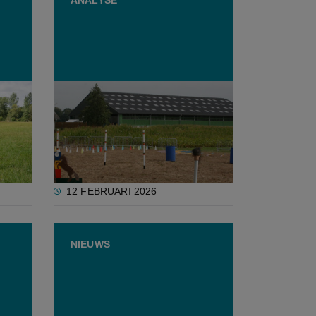
voor
Hoorzitting fermettisering:
administraties varen blind
zonder duidelijk wettelijk kader
12 FEBRUARI 2026
NIEUWS