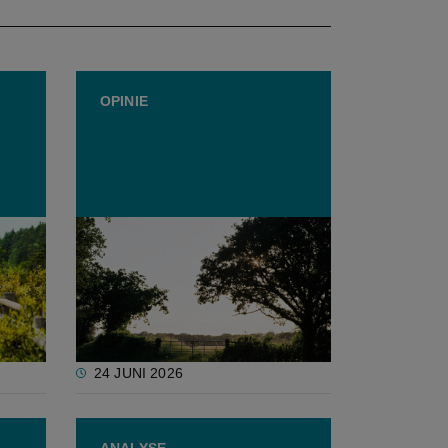
OPINIE
een
Opinie: Natuurherstel vraagt
vertrouwen, geen
aankooppolitiek
24 JUNI 2026
ANALYSE