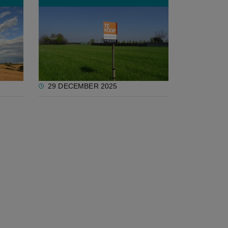
ziging
Matchmakingproject
 met
'Landmobiliteit' inspireert met
ctare
succesvolle bedrijfsovernames
buiten de familiale kring
29 DECEMBER 2025