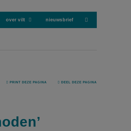
screenreader.hea
over vilt
nieuwsbrief
PRINT DEZE PAGINA
DEEL DEZE PAGINA
noden’