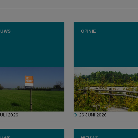
EUWS
OPINIE
ooprecht voor
Opinie: Eigendom is wél 
ouwers bij
milieucriterium
sidieerde grondaankopen
natuur krijgt vorm
JULI 2026
26 JUNI 2026
EUWS
NIEUWS