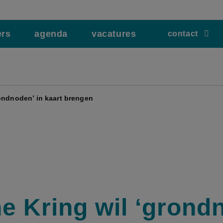
ers
agenda
vacatures
contact
ondnoden’ in kaart brengen
e Kring wil ‘grond