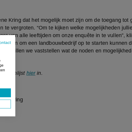
ne Kring dat het mogelijk moet zijn om de toegang tot 
 te vergroten. “Om te kijken welke mogelijkheden jullie 
s van alle leeftijden om onze enquête in te vullen”, kli
an zijn om een landbouwbedrijf op te starten kunnen de 
ontact
. Zo willen we vaststellen wat de noden en mogelijkhed
e
ige
iken
vragenlijst 
hier
 in.
laggeving