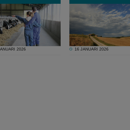
e: "Jonge boer, een
WUR: “Zonder beleidswij
e?"
neemt EU-landbouwgrond
meer dan acht miljoen he
af”
JANUARI 2026
16 JANUARI 2026