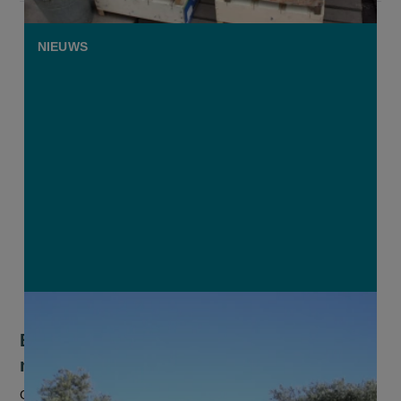
NIEUWS
Betere oogst moet olijfolie goedkoper
maken
Goed nieuws voor de liefhebbers van olijfolie. Na enkele