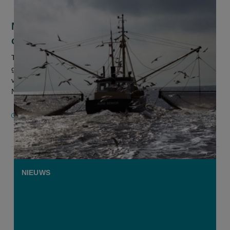
Neemt de prijs van Noordzeegarnalen
opnieuw een vlucht?
Tijdens de aankomende feestperiode zullen er voldoende
grijze garnalen zijn, weliswaar aan hoge prijzen. Vanaf januari
vrezen de groothandels - opnieuw - voor tekorten. De
Nederlandse Collec...
25 NOVEMBER 2024
NIEUWS