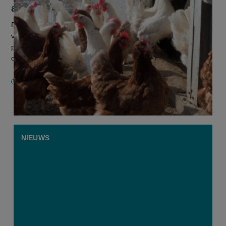
agenda staan”
De laaiende uitbraak van de vogelgriep type H5 in Amerika
vertaalt zich in toenemende schaarste aan eieren en hogere
prijzen. Een signaal om onze pluimveesector extra te
ondersteunen, vindt...
27 FEBRUARI 2025
NIEUWS