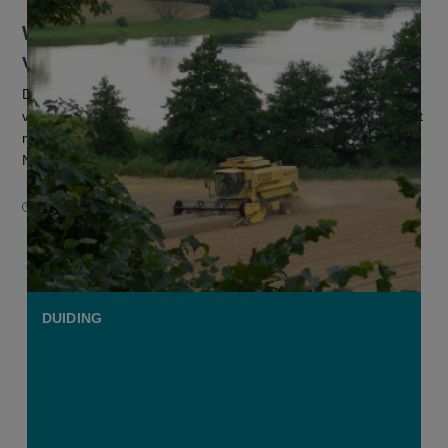
Wereldwijde voedselprijzen daalden
vorig jaar met 2,1%
De prijzen voor voedingsgrondstoffen op de wereldmarkt zijn
vorig jaar met 2,1 procent gedaald ten opzichte van 2023. Dat
meldt de Voedsel- en Landbouworganisatie van de Verenigde
Naties (FA...
6 JANUARI 2025
DUIDING