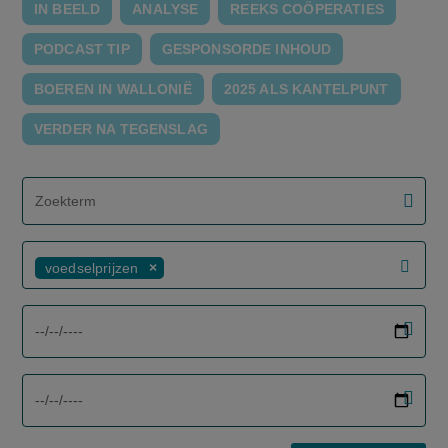
IN BEELD
ANALYSE
REEKS COÖPERATIES
PODCAST TIP
GESPONSORDE INHOUD
BOEREN IN WALLONIË
2025 ALS KANTELPUNT
VERDER NA TEGENSLAG
screenreader.filter search label
voedselprijzen
screenreader.filter from date label
screenreader.filter to date label