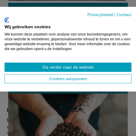
NIEUWS
Privacybeleid
|
Contact
Wij gebruiken cookies
We kunnen deze plaatsen voor analyse van onze bezoekersgegevens, om
onze website te verbeteren, gepersonaliseerde inhoud te tonen en om u een
geweldige website-ervaring te bieden. Voor meer informatie over de cookies
die we gebruiken opent u de instellingen.
Ga verder naar de website
Cookies aanpassen
Koffieprijzen opnieuw de hoogte in
Een kop koffie dreigt opnieuw duurder te worden. De prijs
voor arabicakoffiebonen is op de grondstoffenbeurs in New
York naar het hoogste niveau sinds 1997 gestegen. De prijs