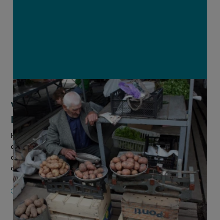
Voedselprijzen rijzen de pan uit in
Rusland en bezorgen Poetin kopzorgen
Hoewel de Russische president Vladimir Poetin volhoudt dat
de oorlog in Oekraïne het dagelijkse leven niet raakt, spreekt
de inflatie van basisvoedsel andere taal. Officiële Russische
cijfer...
21 NOVEMBER 2024