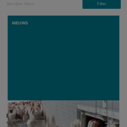
Verwijder filters
Filter
NIEUWS
Eiercrisis op tafel van parlement:
“Perspectief voor sector moet hoog op