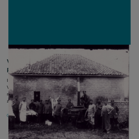
Van boterroof tot revolutie: Wat kan
Rusland leren van de geschiedenis?
In Rusland rijzen de prijzen voor basisvoedsel de pan uit.
Volgens hoogleraar Rurale Geschiedenis Yves Segers, die de
nodige historische parallellen ziet, mogen de machthebbers
zich zorgen b...
2 DECEMBER 2024