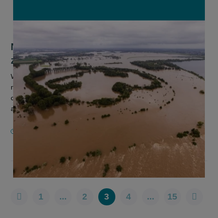
Nationale bank: “Klimaatverandering
zal voedselinflatie versterken”
We raken maar beter gewend aan onze dure winkelkar. Een
nieuw rapport van Nationale Bank van België (NBB)
concludeert dat klimaatverandering de voedselinflatie
aanwakkert. Een grote factor h...
14 NOVEMBER 2024
1
...
2
3
4
...
15