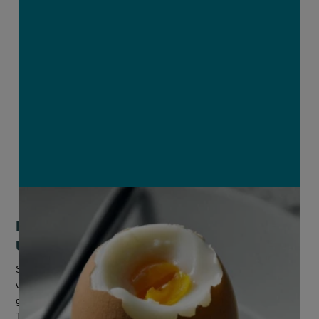
Eierprijzen krijgen vleugels in de VS:
USDA voorspelt stijging van 20 procent
Sinds 2021 kampt de VS met een hevige uitbraak van
vogelgriep, die het land maar niet onder controle krijgt. Het
gezondheidsbeleid van de Amerikaanse president Donald
Trump en de beslissing...