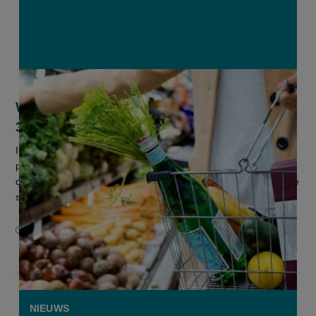
Winkelkar van Testaankoop opnieuw
3,3% duurder dan vorig jaar
In januari steeg de voedselinflatie van 2,8 procent naar 3,3
procent. Dat meldt consumentenorganisatie Testaankoop, die
de prijsevoluties in zeven supermarktketens volgt. De grootste
stijgin...
5 FEBRUARI 2025
NIEUWS