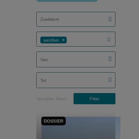
screenreader.filter search label
aardbei
screenreader.filter from date label
screenreader.filter to date label
Verwijder filters
Filter
DOSSIER