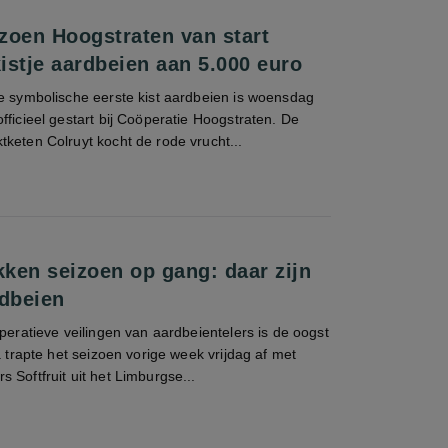
zoen Hoogstraten van start
istje aardbeien aan 5.000 euro
de symbolische eerste kist aardbeien is woensdag
fficieel gestart bij Coöperatie Hoogstraten. De
keten Colruyt kocht de rode vrucht...
kken seizoen op gang: daar zijn
rdbeien
öperatieve veilingen van aardbeientelers is de oogst
a trapte het seizoen vorige week vrijdag af met
 Softfruit uit het Limburgse...