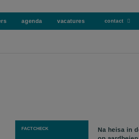
ers
agenda
vacatures
contact
FACTCHECK
Na heisa in 
op aardbeien 