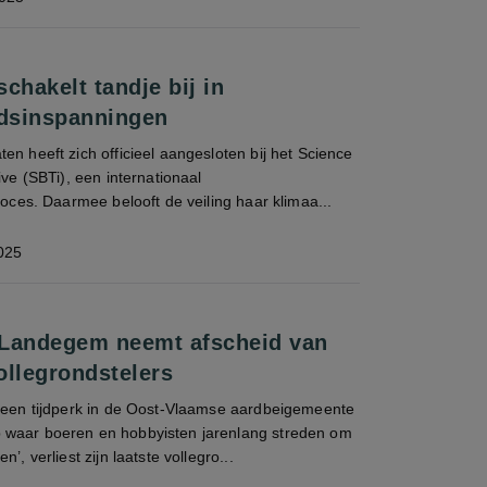
chakelt tandje bij in
dsinspanningen
en heeft zich officieel aangesloten bij het Science
ive (SBTi), een internationaal
proces. Daarmee belooft de veiling haar klimaa...
025
 Landegem neemt afscheid van
vollegrondstelers
n een tijdperk in de Oost-Vlaamse aardbeigemeente
 waar boeren en hobbyisten jarenlang streden om
’, verliest zijn laatste vollegro...