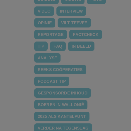
VIDEO
INTERVIEW
OPINIE
VILT TEEVEE
REPORTAGE
FACTCHECK
TIP
FAQ
IN BEELD
ANALYSE
REEKS COÖPERATIES
PODCAST TIP
GESPONSORDE INHOUD
BOEREN IN WALLONIË
2025 ALS KANTELPUNT
VERDER NA TEGENSLAG