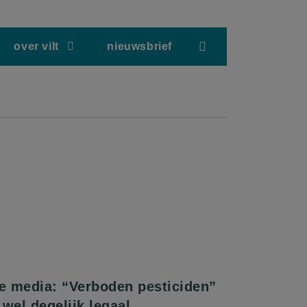
screenreader.hea
over vilt
nieuwsbrief
de media: “Verboden pesticiden”
wel degelijk legaal