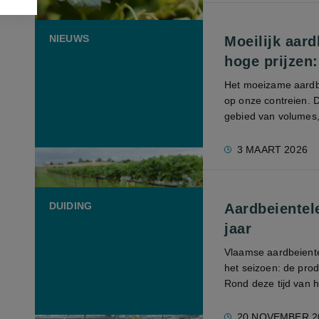
NIEUWS
Moeilijk aard
hoge prijzen
Het moeizame aardbe
op onze contreien. 
gebied van volumes, 
3 MAART 2026
DUIDING
Aardbeientel
jaar
Vlaamse aardbeiente
het seizoen: de prod
Rond deze tijd van he
20 NOVEMBER 2