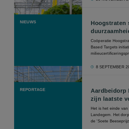
NIEUWS
Hoogstraten s
duurzaamhei
Coöperatie Hoogstrat
Based Targets initiat
milieucertificerings
8 SEPTEMBER 2
REPORTAGE
Aardbeidorp
zijn laatste 
Het is het einde va
Landegem. Het dorp
de ‘Soete Beeseprijzen