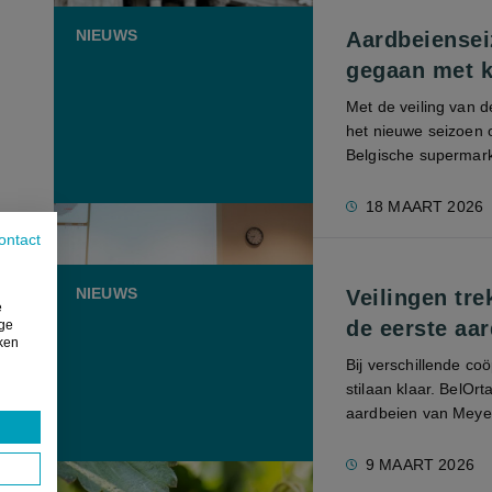
NIEUWS
Aardbeiensei
gegaan met k
Met de veiling van 
het nieuwe seizoen o
Belgische supermarkt
18 MAART 2026
ontact
NIEUWS
Veilingen tre
e
de eerste aa
ige
iken
Bij verschillende co
stilaan klaar. BelOrt
aardbeien van Meyers
9 MAART 2026