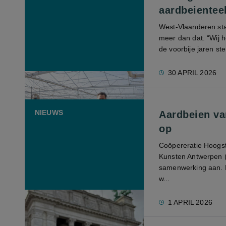
aardbeienteel
West-Vlaanderen sta
meer dan dat. “Wij h
de voorbije jaren ster
30 APRIL 2026
NIEUWS
Aardbeien va
op
Coöpereratie Hoogst
Kunsten Antwerpen (
samenwerking aan. 
w...
1 APRIL 2026