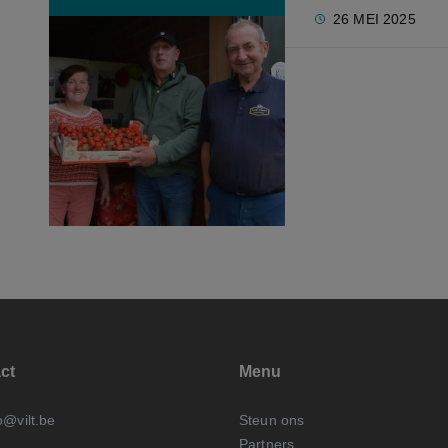
26 MEI 2025
1
2
3
4
ct
Menu
o@vilt.be
Steun ons
Partners