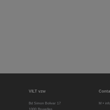
VILT vzw
Conta
Bd Simon Bolivar 17
M •
inf
1000 Bruxelles