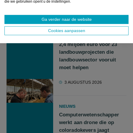
die we gebruiken opent u de instellingen.
GERELATEERDE ARTIKELS
Ga verder naar de website
Cookies aanpassen
NIEUWS
2,4 miljoen euro voor 23
landbouwprojecten die
landbouwsector vooruit
moet helpen
3 AUGUSTUS 2026
NIEUWS
Computerwetenschapper
werkt aan drone die op
coloradokevers jaagt