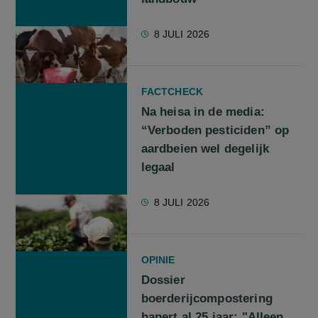
8 JULI 2026
FACTCHECK
Na heisa in de media:
“Verboden pesticiden” op
aardbeien wel degelijk
legaal
8 JULI 2026
OPINIE
Dossier
boerderijcompostering
hapert al 25 jaar: "Alleen