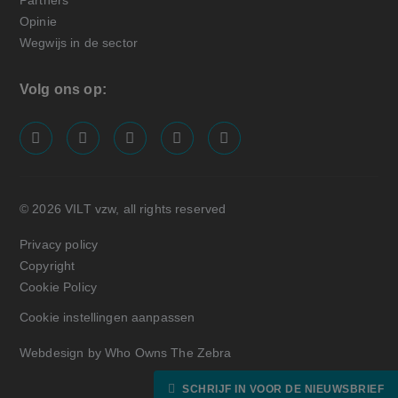
Partners
Opinie
Wegwijs in de sector
Volg ons op:
screenreader.visit us on our facebook page: https://
screenreader.visit us on our linkedin page: ht
screenreader.visit us on our instagram
screenreader.visit us on our x pa
screenreader.visit us on o
© 2026 VILT vzw, all rights reserved
Privacy policy
Copyright
Cookie Policy
Cookie instellingen aanpassen
Webdesign by Who Owns The Zebra
SCHRIJF IN VOOR DE NIEUWSBRIEF