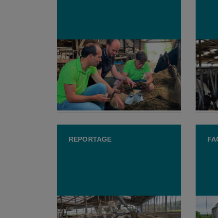
Inagro adviseert via BAM al 25
Guido
jaar melkveehouders: "Alsof
ontei
het onze eigen koeien zijn"
mijn 
28 JULI 2026
27 
REPORTAGE
FA
Cowcooling: Hoe koeien koel
GAIA 