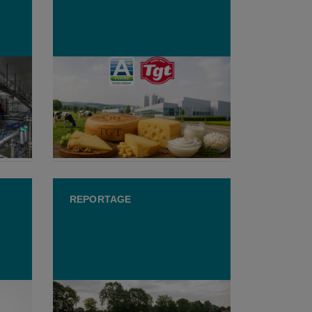
Royal A-ware fuseert met
Spaanse marktleider in kaas
7 JULI 2026
REPORTAGE
een
Jonge melkveehouders