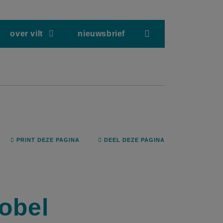
screenreader.hea
over vilt
nieuwsbrief
PRINT DEZE PAGINA
DEEL DEZE PAGINA
obel