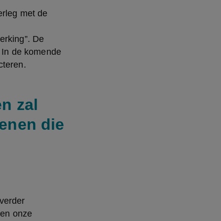
rleg met de 
rking”. De 
. In de komende 
cteren.
n zal
genen die
verder 
nen onze 