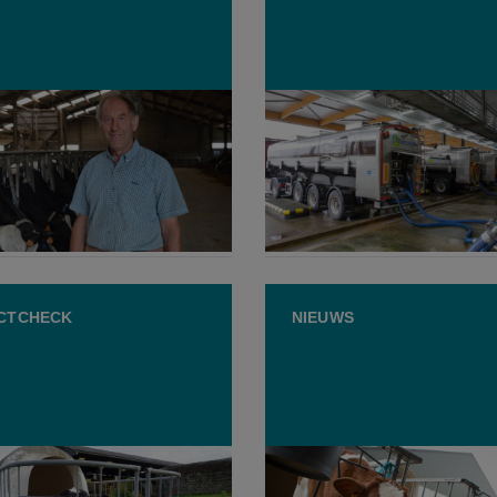
’s boerderij werd
Melkaanvoer stijgt, maar
gend: “Ik rij 2,5 uur naar
bedrijfsresultaat daalt bij
velden”
FrieslandCampina
JULI 2026
23 JULI 2026
CTCHECK
NIEUWS
beweert dat 12% kalveren
Reclamewaakhond ziet g