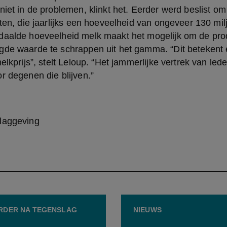
niet in de problemen, klinkt het. Eerder werd beslist om 
iten, die jaarlijks een hoeveelheid van ongeveer 130 milj
daalde hoeveelheid melk maakt het mogelijk om de pro
gde waarde te schrappen uit het gamma. “Dit betekent 
elkprijs”, stelt Leloup. “Het jammerlijke vertrek van lede
r degenen die blijven.”
laggeving
RDER NA TEGENSLAG
NIEUWS