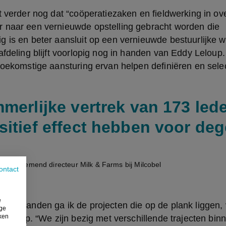
t verder nog dat “coöperatiezaken en fieldwerking in ove
 naar een vernieuwde opstelling gebracht worden die 
 is en beter aansluit op een vernieuwde bestuurlijke we
afdeling blijft voorlopig nog in handen van Eddy Leloup
toekomstige aansturing ervan helpen definiëren en sele
mmerlijke vertrek van 173 lede
sitief effect hebben voor de
scheidnemend directeur Milk & Farms bij Milcobel
ontact
e
ie maanden ga ik de projecten die op de plank liggen, 
ige
iken
t Leloup. “We zijn bezig met verschillende trajecten bin