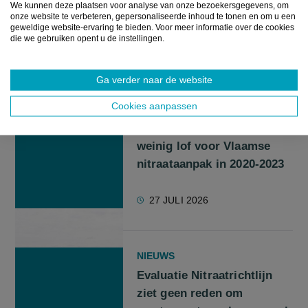
landbouwsector vooruit
We kunnen deze plaatsen voor analyse van onze bezoekersgegevens, om
onze website te verbeteren, gepersonaliseerde inhoud te tonen en om u een
moet helpen
geweldige website-ervaring te bieden. Voor meer informatie over de cookies
die we gebruiken opent u de instellingen.
3 AUGUSTUS 2026
Ga verder naar de website
Cookies aanpassen
NIEUWS
Europese evaluatie bevat
weinig lof voor Vlaamse
nitraataanpak in 2020-2023
27 JULI 2026
NIEUWS
Evaluatie Nitraatrichtlijn
ziet geen reden om