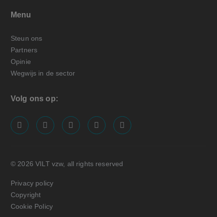
Menu
Steun ons
Partners
Opinie
Wegwijs in de sector
Volg ons op:
screenreader.visit us on our facebook page: https://
screenreader.visit us on our linkedin page: ht
screenreader.visit us on our instagram
screenreader.visit us on our x pa
screenreader.visit us on o
© 2026 VILT vzw, all rights reserved
Privacy policy
Copyright
Cookie Policy