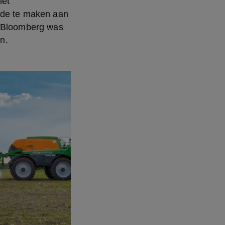
et 
nde te maken aan 
n Bloomberg was 
n.