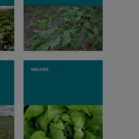
Coloradokever gedijt bij warm
weer: “Neem hun voeding
gaal
weg”
7 JULI 2026
NIEUWS
Natuurorganisaties naar
rechter tegen vrijstelling
te
‘verboden’ insecticiden