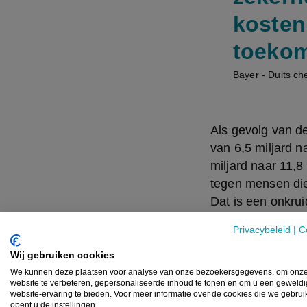
kosten
toekom
Bayer - Duits c
Als gevolg van de
van 6,5 miljard n
miljard naar 11,8
tegen mensen die
Dat is een onkrui
Monsanto, dat i
Privacybeleid
|
C
In totaal betaald
Wij gebruiken cookies
opgelegde schade
We kunnen deze plaatsen voor analyse van onze bezoekersgegevens, om onz
website te verbeteren, gepersonaliseerde inhoud te tonen en om u een geweld
nog steeds 67.000
website-ervaring te bieden. Voor meer informatie over de cookies die we gebru
opent u de instellingen.