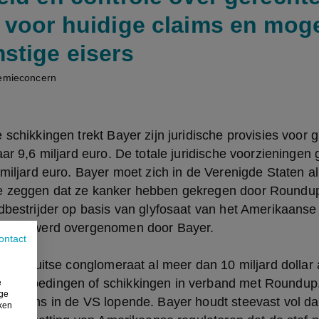
 voor huidige claims en moge
stige eisers
hemieconcern
 schikkingen trekt Bayer zijn juridische provisies voor 
aar 9,6 miljard euro. De totale juridische voorzieningen 
 miljard euro. Bayer moet zich in de Verenigde Staten al
 zeggen dat ze kanker hebben gekregen door Roundup 
dbestrijder op basis van glyfosaat van het Amerikaanse b
n 2018 werd overgenomen door Bayer.
ontact
e het Duitse conglomeraat al meer dan 10 miljard dollar 
vergoedingen of schikkingen in verband met Roundup.
e
ige
 claims in de VS lopende. Bayer houdt steevast vol dat 
iken