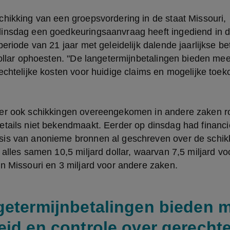
hikking van een groepsvordering in de staat Missouri, 
insdag een goedkeuringsaanvraag heeft ingediend in de
eriode van 21 jaar met geleidelijk dalende jaarlijkse bet
dollar ophoesten. "De langetermijnbetalingen bieden mee
echtelijke kosten voor huidige claims en mogelijke toeko
er ook schikkingen overeengekomen in andere zaken r
etails niet bekendmaakt. Eerder op dinsdag had financi
is van anonieme bronnen al geschreven over de schikk
 alles samen 10,5 miljard dollar, waarvan 7,5 miljard voo
n Missouri en 3 miljard voor andere zaken.
getermijnbetalingen bieden 
eid en controle over gerechte