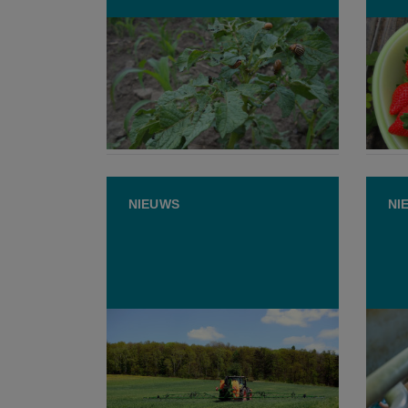
Computerwetenschapper werkt
Vlaam
aan drone die op
moet 
coloradokevers jaagt
baby
31 JULI 2026
16 
NIEUWS
NI
Milieuorganisaties stappen
FAVV 
naar rechtbank over
diere
pesticiden: "België moet
vooru
toxiciteit op lange termijn