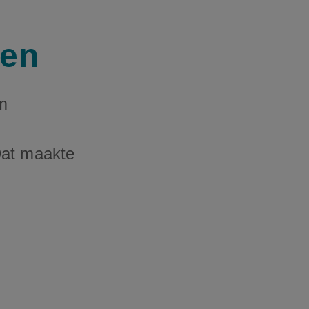
ken
om
Dat maakte