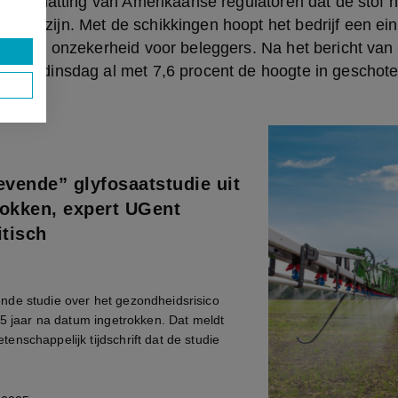
de inschatting van Amerikaanse regulatoren dat de stof ni
 zou zijn. Met de schikkingen hoopt het bedrijf een ei
ridische onzekerheid voor beleggers. Na het bericht va
Bayer dinsdag al met 7,6 procent de hoogte in geschote
vende” glyfosaatstudie uit
rokken, expert UGent
itisch
de studie over het gezondheidsrisico
25 jaar na datum ingetrokken. Dat meldt
nschappelijk tijdschrift dat de studie