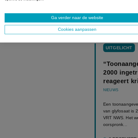
is en wijst naar 
kankerverwekkend
de jarenlange ju
Ga verder naar de website
het aandeel van 
Cookies aanpassen
UITGELICHT
“Toonaange
2000 inget
reageert kr
NIEUWS
Een toonaangeven
van glyfosaat is 
VRT NWS. Het wete
oorspronk...