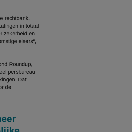
 rechtbank. 
alingen in totaal 
r zekerheid en 
mstige eisers", 
ond Roundup, 
eel persbureau 
ingen. Dat 
r de 
meer
lijke