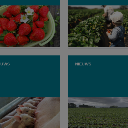
s Parlement in debat:
Na heisa in de media:
fruit voldoen aan
“Verboden pesticiden” op
norm?
aardbeien wel degelijk le
JULI 2026
8 JULI 2026
EUWS
NIEUWS
blikt terug op 2025:
Verboden middel oxamyl
ngezondheid gaat erop
teruggevonden op
it, fraude blijft opduiken
landbouwpercelen bij Gro
Kemmelbeek