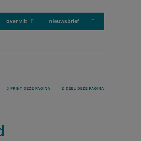
screenreader.hea
over vilt
nieuwsbrief
PRINT DEZE PAGINA
DEEL DEZE PAGINA
d