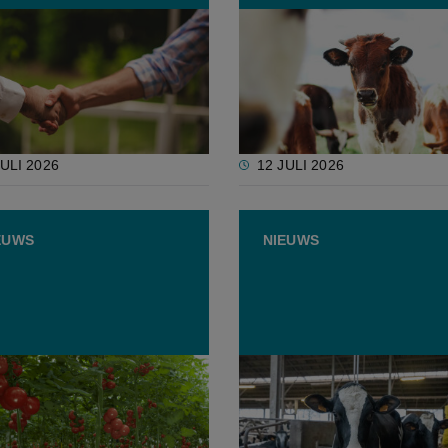
a vraagt land- en
Wat zijn vandaag de groo
ouwers om zich sterker te
troeven en kwetsbaarhed
igen
van de Europese veehoud
JULI 2026
12 JULI 2026
EUWS
NIEUWS
ees Parlement keurt
Nieuwe Europese
lijke steun voor hoge
Veehouderijstrategie moe
tofprijzen goed
sector tegen 2040 doen