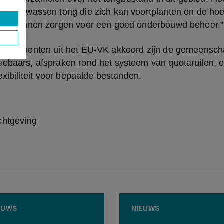
eid volwassen tong die zich kan voortplanten en de hoe
r we kunnen zorgen voor een goed onderbouwd beheer.”
ke elementen uit het EU-VK akkoord zijn de gemeenscha
eebaars, afspraken rond het systeem van quotaruilen, 
lexibiliteit voor bepaalde bestanden.
chtgeving
EUWS
NIEUWS