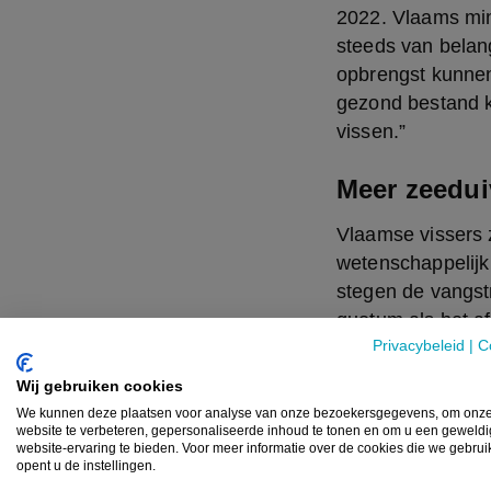
2022. Vlaams mini
steeds van belan
opbrengst kunnen
gezond bestand k
vissen.”
Meer zeedui
Vlaamse vissers z
wetenschappelijk a
stegen de vangst
quotum als het af
Privacybeleid
|
C
De vangstrechten
Wij gebruiken cookies
er uit voorzorg, 
We kunnen deze plaatsen voor analyse van onze bezoekersgegevens, om onz
beschikking zijn. 
website te verbeteren, gepersonaliseerde inhoud te tonen en om u een geweld
website-ervaring te bieden. Voor meer informatie over de cookies die we gebru
kennen aan een o
opent u de instellingen.
ILVO meer gegeve