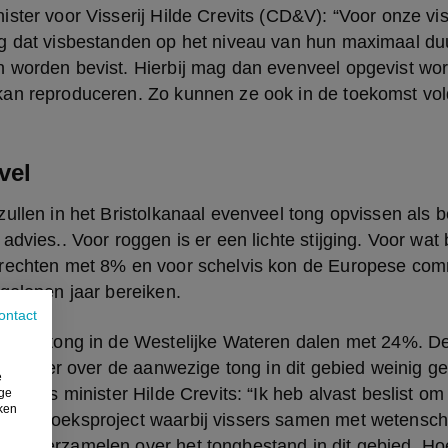
ster voor Visserij Hilde Crevits (CD&V): “Voor onze viss
g dat visbestanden op het niveau van hun maximaal du
 worden bevist. Hierbij mag dan evenveel opgevist wor
an reproduceren. Zo kunnen ze ook in de toekomst vold
vel
ullen in het Bristolkanaal evenveel tong opvissen als b
dvies.. Voor roggen is er een lichte stijging. Voor wat b
rechten met 8% en voor schelvis kon de Europese comm
gelopen jaar bereiken.
ontact
 voor tong in de Westelijke Wateren dalen met 24%. De
gezien er over de aanwezige tong in dit gebied weinig ge
e
Vlaams minister Hilde Crevits: “Ik heb alvast beslist om 
ige
iken
nderzoeksproject waarbij vissers samen met wetenscha
ns verzamelen over het tongbestand in dit gebied. Ho