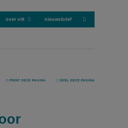
screenreader.hea
over vilt
nieuwsbrief
PRINT DEZE PAGINA
DEEL DEZE PAGINA
oor