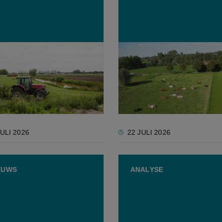
ese evaluatie bevat
Geactualiseerd
g lof voor Vlaamse
Luchtbeleidsplan bevesti
ataanpak in 2020-2023
landbouwkoers: geen nie
maatregelen, wel verdere
uitvoering van PAS
JULI 2026
22 JULI 2026
EUWS
ANALYSE