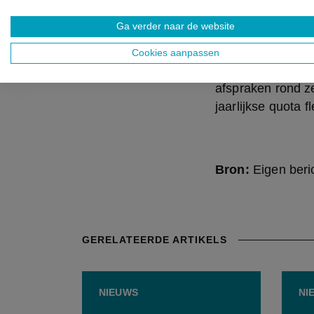
over de hoeveelh
Ga verder naar de website
visjes, hoe bete
Cookies aanpassen
Andere belangrij
afspraken rond z
jaarlijkse quota f
Bron:
Eigen beri
GERELATEERDE ARTIKELS
NIEUWS
NI