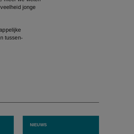
veelheid jonge 
ppelijke 
en tussen-
NIEUWS