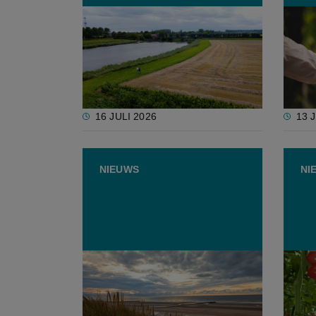
Evaluatie Nitraatrichtlijn ziet
Europ
geen reden om mestnorm te
tuinb
verhogen, wel voor strenger
veren
maatwerk
16 JULI 2026
13 
NIEUWS
NI
Warmer strandwater lokt
Europ
andere soorten naar onze
tijde
Noordzee
mests