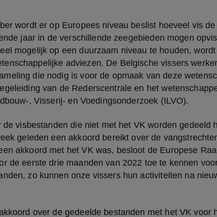
ber wordt er op Europees niveau beslist hoeveel vis de
lgende jaar in de verschillende zeegebieden mogen opvi
eel mogelijk op een duurzaam niveau te houden, wordt 
enschappelijke adviezen. De Belgische vissers werken
meling die nodig is voor de opmaak van deze wetensch
egeleiding van de Rederscentrale en het wetenschappel
ndbouw-, Visserij- en Voedingsonderzoek (ILVO).
er de visbestanden die niet met het VK worden gedeeld 
week geleden een akkoord bereikt over de vangstrechten
een akkoord met het VK was, besloot de Europese Raad
or de eerste drie maanden van 2022 toe te kennen voor 
nden, zo kunnen onze vissers hun activiteiten na nieuw
akkoord over de gedeelde bestanden met het VK voor het