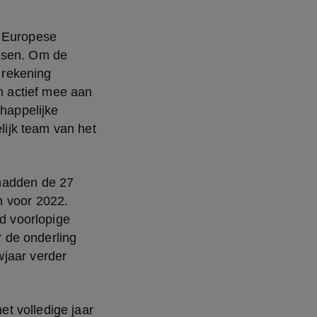
 Europese 
ssen. Om de 
rekening 
 actief mee aan 
appelijke 
ijk team van het 
hadden de 27 
 voor 2022.  
 voorlopige 
de onderling 
jaar verder 
 volledige jaar 