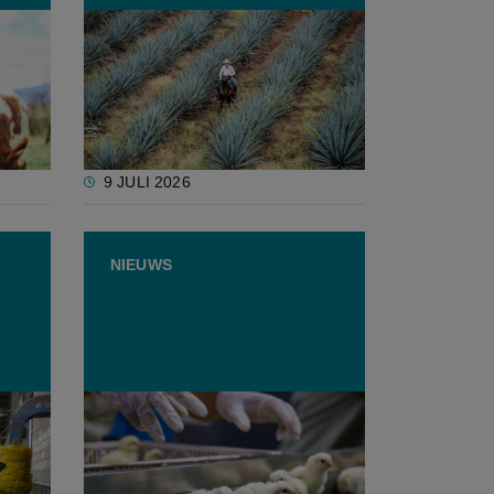
tste
Vernieuwd EU-Mexico
en
handelsakkoord vindt brede
erij?
steun in Europees Parlement
9 JULI 2026
NIEUWS
GAIA en Comeos vragen om
t
een verbod op het doden van
eendagskuikens