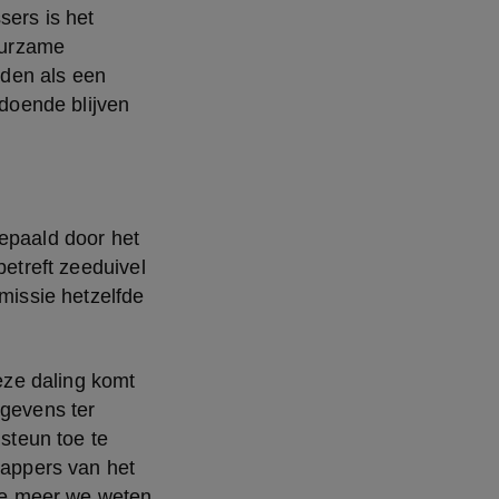
ers is het 
urzame 
den als een 
oende blijven 
epaald door het 
etreft zeeduivel 
issie hetzelfde 
ze daling komt 
gevens ter 
steun toe te 
ppers van het 
e meer we weten 