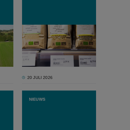
Update van de Europese
gt
bioregels: soepelere
uwe
weideplicht en nieuwe
importregels
20 JULI 2026
NIEUWS