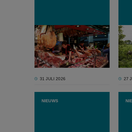
Kwaliteit blijft sterkste troef
Europ
van Europese voeding,
weini
duurzaamheid veel minder
nitra
31 JULI 2026
27 
NIEUWS
NI