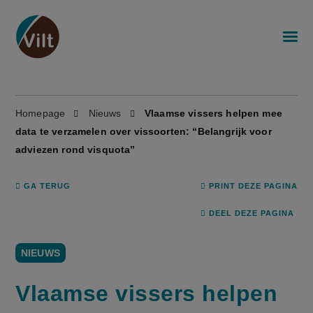
Homepage
Nieuws
Vlaamse vis­sers hel­pen mee
data te ver­za­me­len over vis­soor­ten: “Belangrijk voor
adviezen rond visquota”
GA TERUG
PRINT DEZE PAGINA
DEEL DEZE PAGINA
NIEUWS
Vlaamse vis­sers hel­pen