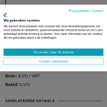
De Vlaamse visserijsector slaat groot alarm over de
Privacybeleid
|
Contact
plannen van het Verenigd Koninkrijk om 42 nieuwe
mariene beschermde gebieden (MPA’s) in te voeren in de
Wij gebruiken cookies
Noordzee. In 36 van...
We kunnen deze plaatsen voor analyse van onze bezoekersgegevens, om
onze website te verbeteren, gepersonaliseerde inhoud te tonen en om u een
geweldige website-ervaring te bieden. Voor meer informatie over de cookies
12 DECEMBER 2025
die we gebruiken opent u de instellingen.
Lees meer
Ga verder naar de website
Cookies aanpassen
Bron:
ILVO / VRT
Beeld:
ILVO
GERELATEERDE ARTIKELS