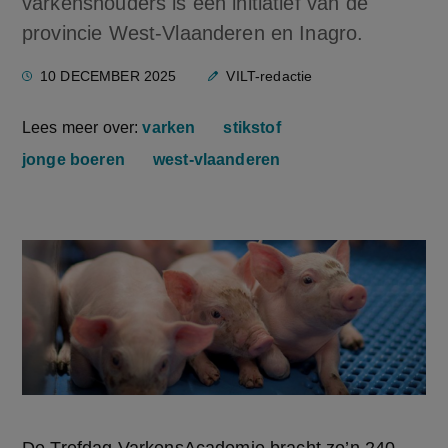
varkenshouders is een initiatief van de
provincie West-Vlaanderen en Inagro.
10 DECEMBER 2025
VILT-redactie
Lees meer over:
varken
stikstof
jonge boeren
west-vlaanderen
De Trefdag VarkensAcademie bracht zo’n 240 