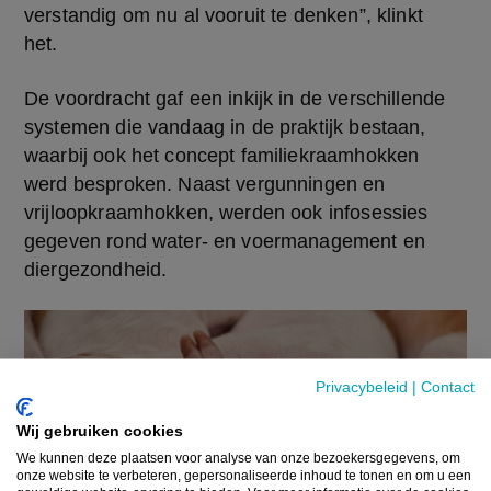
verstandig om nu al vooruit te denken”, klinkt 
het. 
De voordracht gaf een inkijk in de verschillende 
systemen die vandaag in de praktijk bestaan, 
waarbij ook het concept familiekraamhokken 
werd besproken. Naast vergunningen en 
vrijloopkraamhokken, werden ook infosessies 
gegeven rond water- en voermanagement en 
diergezondheid. 
Privacybeleid
|
Contact
Wij gebruiken cookies
We kunnen deze plaatsen voor analyse van onze bezoekersgegevens, om
onze website te verbeteren, gepersonaliseerde inhoud te tonen en om u een