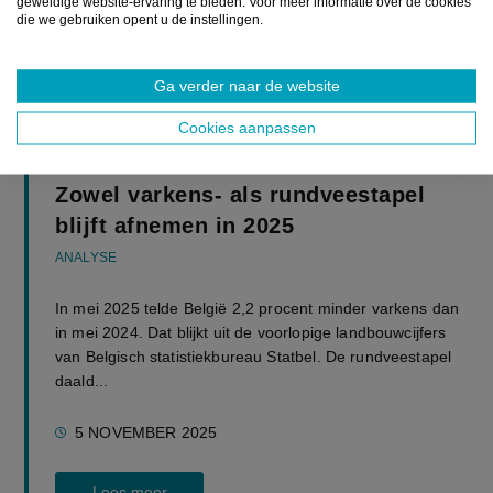
geweldige website-ervaring te bieden. Voor meer informatie over de cookies
die we gebruiken opent u de instellingen.
Ga verder naar de website
Cookies aanpassen
UITGELICHT
Zowel varkens- als rundveestapel
blijft afnemen in 2025
ANALYSE
In mei 2025 telde België 2,2 procent minder varkens dan
in mei 2024. Dat blijkt uit de voorlopige landbouwcijfers
van Belgisch statistiekbureau Statbel. De rundveestapel
daald...
5 NOVEMBER 2025
Lees meer