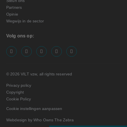
Steun ons
Partners
Opinie
Wegwijs in de sector
Volg ons op:
screenreader.visit us on our facebook page: https://
screenreader.visit us on our linkedin page: ht
screenreader.visit us on our instagram
screenreader.visit us on our x pa
screenreader.visit us on o
© 2026 VILT vzw, all rights reserved
Privacy policy
Copyright
Cookie Policy
Cookie instellingen aanpassen
Webdesign by Who Owns The Zebra