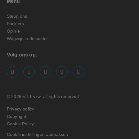
Menu
Steun ons
Partners
Opinie
Wegwijs in de sector
Volg ons op:
screenreader.visit us on our facebook page: https://
screenreader.visit us on our linkedin page: ht
screenreader.visit us on our instagram
screenreader.visit us on our x pa
screenreader.visit us on o
© 2026 VILT vzw, all rights reserved
Privacy policy
Copyright
Cookie Policy
Cookie instellingen aanpassen