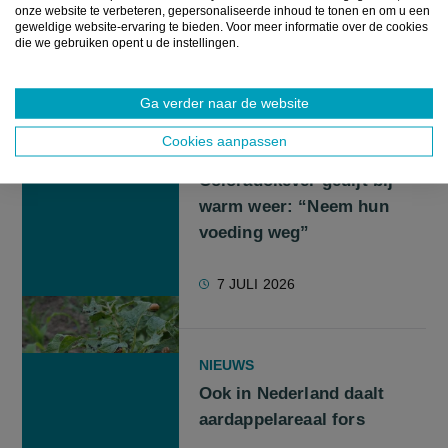
onze website te verbeteren, gepersonaliseerde inhoud te tonen en om u een
Staten
geweldige website-ervaring te bieden. Voor meer informatie over de cookies
die we gebruiken opent u de instellingen.
14 JULI 2026
Ga verder naar de website
Cookies aanpassen
NIEUWS
Coloradokever gedijt bij
warm weer: “Neem hun
voeding weg”
7 JULI 2026
NIEUWS
Ook in Nederland daalt
aardappelareaal fors