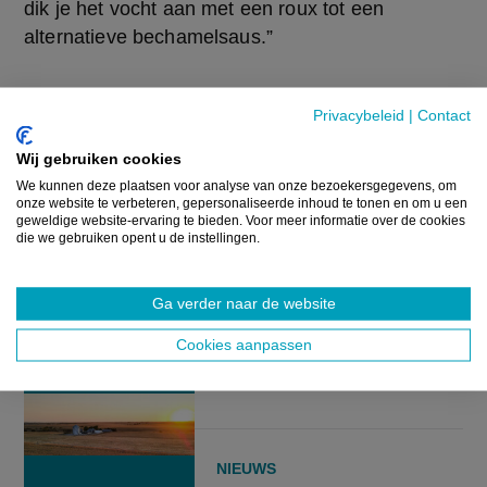
dik je het vocht aan met een roux tot een 
alternatieve bechamelsaus.”
Bron:
Het Nieuwsblad
Privacybeleid
|
Contact
Wij gebruiken cookies
GERELATEERDE ARTIKELS
We kunnen deze plaatsen voor analyse van onze bezoekersgegevens, om
onze website te verbeteren, gepersonaliseerde inhoud te tonen en om u een
geweldige website-ervaring te bieden. Voor meer informatie over de cookies
NIEUWS
die we gebruiken opent u de instellingen.
Wereldwijde voedselprijzen
veren opnieuw op door
Ga verder naar de website
hitte
Cookies aanpassen
7 AUGUSTUS 2026
NIEUWS