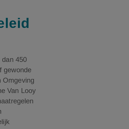
eleid
r dan 450
of gewonde
en Omgeving
ne Van Looy
maatregelen
n
lijk