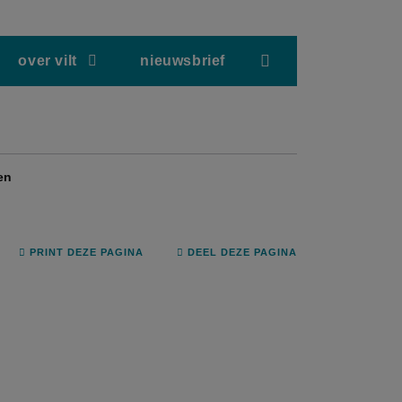
screenreader.hea
over vilt
nieuwsbrief
en
PRINT DEZE PAGINA
DEEL DEZE PAGINA