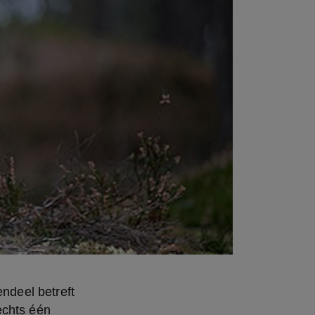
deel betreft 
chts één 