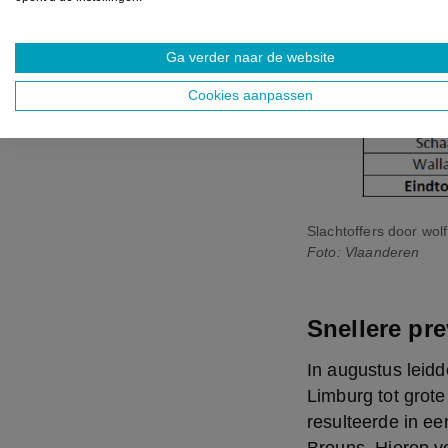
Ga verder naar de website
Cookies aanpassen
Slachtoffers door wol
Foto: Vlaanderen
Snellere pr
In augustus leidd
Limburg tot grote
resulteerde in ee