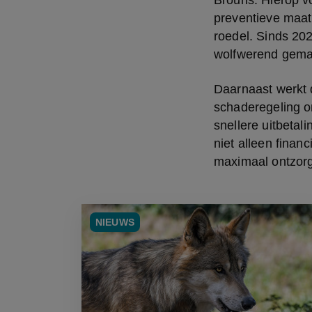
Brouns. Hierop vo
preventieve maat
roedel. Sinds 20
wolfwerend gema
Daarnaast werkt 
schaderegeling o
snellere uitbetali
niet alleen finan
maximaal ontzorg
NIEUWS