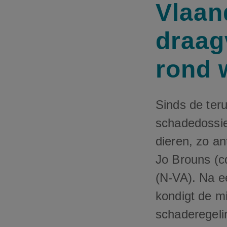
Vlaan
draag
rond 
Sinds de ter
schadedossie
dieren, zo a
Jo Brouns (c
(N-VA). Na e
kondigt de m
schaderegelin