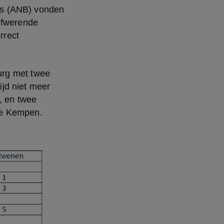
s (ANB) vonden 
lfwerende 
rect 
rg met twee 
jd niet meer 
 en twee 
ge Kempen.