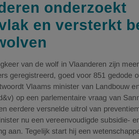
deren onderzoekt
vlak en versterkt b
wolven
ugkeer van de wolf in Vlaanderen zijn mee
rs geregistreerd, goed voor 851 gedode 
ntwoordt Vlaams minister van Landbouw 
d&v) op een parlementaire vraag van San
en eerdere versnelde uitrol van preventie
inister nu een vereenvoudigde subsidie- e
g aan. Tegelijk start hij een wetenschappe