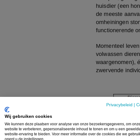
huisdier (een ho
de meeste aanvall
omheiningen ston
functionerende o
Momenteel leven 
volwassen dieren
waargenomen), é
zwervende indivi
Privacybeleid
|
C
Wij gebruiken cookies
We kunnen deze plaatsen voor analyse van onze bezoekersgegevens, om onz
website te verbeteren, gepersonaliseerde inhoud te tonen en om u een geweld
website-ervaring te bieden. Voor meer informatie over de cookies die we gebru
opent u de instellingen.