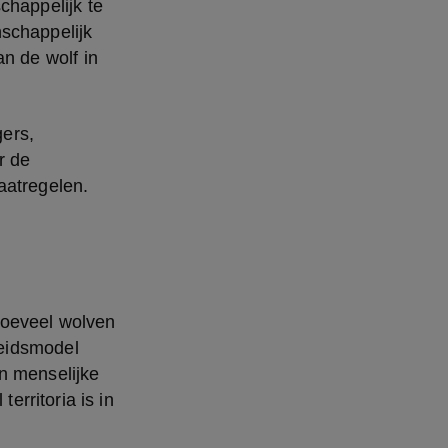
happelijk te 
chappelijk 
 de wolf in 
ers, 
 de 
aatregelen.
oeveel wolven 
eidsmodel 
n menselijke 
ritoria is in 