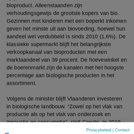
bioproduct. Alleenstaanden zijn
verhoudingsgewijs de grootste kopers van bio.
Gezinnen met kinderen met een beperkt inkomen
geven het minste uit aan biovoeding, hoewel hun
aandeel wel verdubbeld is sinds 2010 (1,6%). De
klassieke supermarkt blijft het belangrijkste
verkoopkanaal van bioproducten met een
marktaandeel van 39 procent. De hoevewinkel en
de boerenmarkt zijn de kanalen met het hoogste
percentage aan biologische producten in het
assortiment.
Volgens de minister blijft Vlaanderen investeren
in biologische landbouw. “Zowel op het vlak van
productie als op het vlak van onderzoek en
innovatie en consumptie”, stelt Crevits. In 2019
werd ruim 4,74 miljoen euro aan Vlaamse en
Privacybeleid
|
Contact