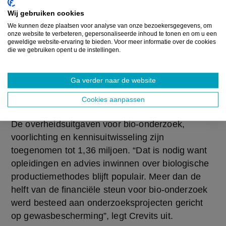
Europese middelen uitgetrokken voor uitgaven
Wij gebruiken cookies
specifiek gericht op de biosector. Dat gaat vooral
We kunnen deze plaatsen voor analyse van onze bezoekersgegevens, om
naar financiële stimulansen voor biologische
onze website te verbeteren, gepersonaliseerde inhoud te tonen en om u een
geweldige website-ervaring te bieden. Voor meer informatie over de cookies
productie. Er gaat ook budget naar de
die we gebruiken opent u de instellingen.
biohectaresteun, een subsidie die bioboeren
jaarlijks ontvangen per hectare landbouwteelt: in
Ga verder naar de website
2019 werd 1,47 miljoen euro uitgekeerd aan 448
landbouwers voor 6.452 hectare.
Cookies aanpassen
De overheidsuitgaven voor bio-onderzoek,
voorlichting en kennisuitwisseling zijn
toegenomen tot 1,36 miljoen. “Dat is nodig want
opleidingen en advies inwinnen over biologische
productiemethodes blijft populair. Meer dan de
helft van de financiële steun voor bio-onderzoek
werd besteed aan onderzoeksprojecten gericht
op gewasbescherming”, legt Crevits uit.