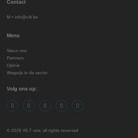
Contact
M •
info@vilt.be
Menu
Steun ons
Partners
Opinie
Wegwijs in de sector
Volg ons op:
screenreader.visit us on our facebook page: https://
screenreader.visit us on our linkedin page: ht
screenreader.visit us on our instagram
screenreader.visit us on our x pa
screenreader.visit us on o
© 2026 VILT vzw, all rights reserved