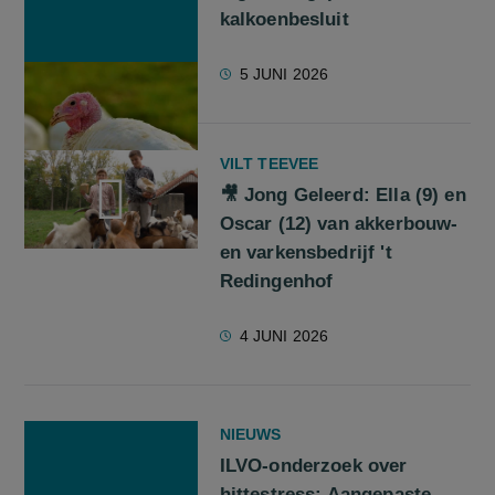
kalkoenbesluit
5 JUNI 2026
VILT TEEVEE
🎥 Jong Geleerd: Ella (9) en
Oscar (12) van akkerbouw-
en varkensbedrijf 't
screenreader.play video 🎥 Jong Geleerd: Ella (9) en Oscar (
Redingenhof
4 JUNI 2026
NIEUWS
ILVO-onderzoek over
hittestress: Aangepaste