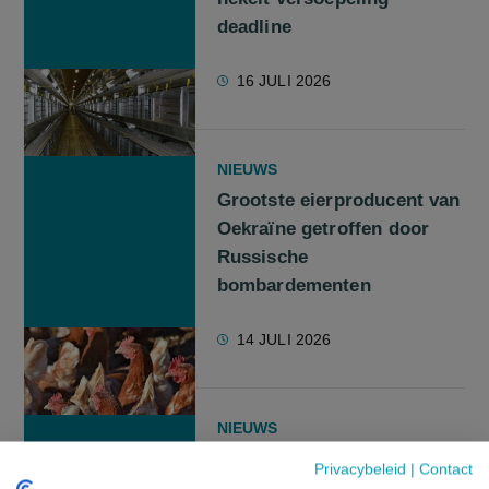
deadline
16 JULI 2026
NIEUWS
Grootste eierproducent van
Oekraïne getroffen door
Russische
bombardementen
14 JULI 2026
NIEUWS
GAIA en Comeos vragen
Privacybeleid
|
Contact
om een verbod op het