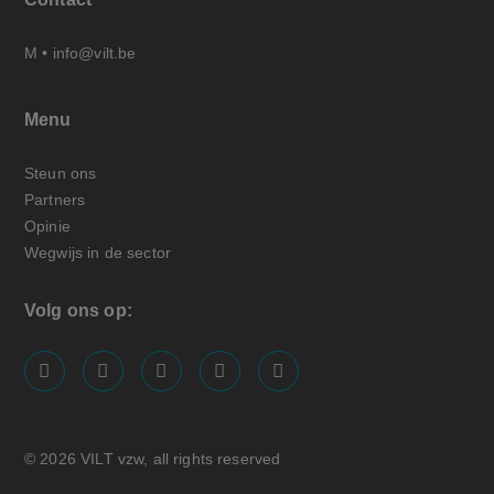
M •
info@vilt.be
Menu
Steun ons
Partners
Opinie
Wegwijs in de sector
Volg ons op:
screenreader.visit us on our facebook page: https://
screenreader.visit us on our linkedin page: ht
screenreader.visit us on our instagram
screenreader.visit us on our x pa
screenreader.visit us on o
© 2026 VILT vzw, all rights reserved