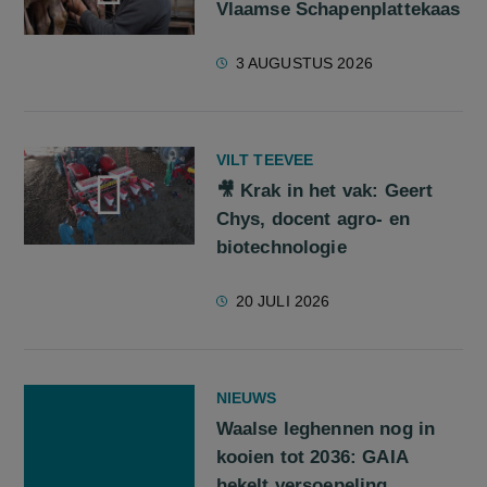
Vlaamse Schapenplattekaas
screenreader.play video 🎥 Straffe Streekproducten: Vlaams
3 AUGUSTUS 2026
VILT TEEVEE
🎥 Krak in het vak: Geert
Chys, docent agro- en
biotechnologie
screenreader.play video 🎥 Krak in het vak: Geert Chys, doce
20 JULI 2026
NIEUWS
Waalse leghennen nog in
kooien tot 2036: GAIA
hekelt versoepeling