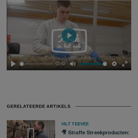
Play
02:42
Play
Mute
Settings
Enter
fulls
GERELATEERDE ARTIKELS
VILT TEEVEE
🎥 Straffe Streekproducten: