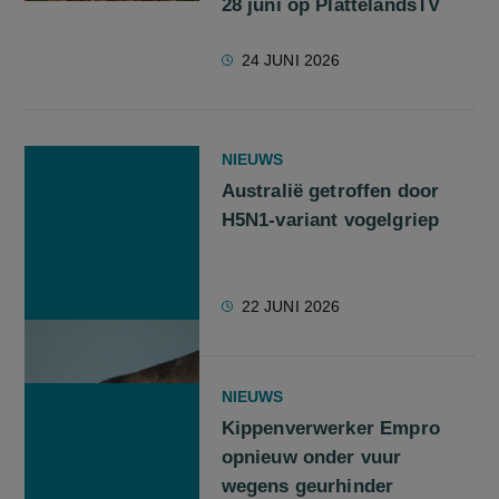
28 juni op PlattelandsTV
screenreader.play video 🎥 Trailer nieuwe aflevering VILT Te
24 JUNI 2026
NIEUWS
Australië getroffen door
H5N1-variant vogelgriep
22 JUNI 2026
NIEUWS
Kippenverwerker Empro
opnieuw onder vuur
wegens geurhinder