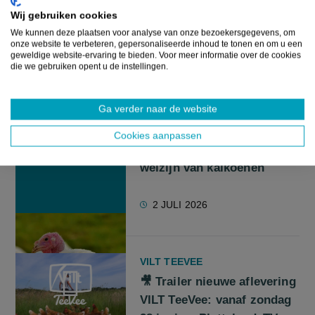
Wij gebruiken cookies
doden van eendagskuikens
We kunnen deze plaatsen voor analyse van onze bezoekersgegevens, om
onze website te verbeteren, gepersonaliseerde inhoud te tonen en om u een
6 JULI 2026
geweldige website-ervaring te bieden. Voor meer informatie over de cookies
die we gebruiken opent u de instellingen.
Ga verder naar de website
NIEUWS
Gelukkige dieren en minder
Cookies aanpassen
uitval: ILVO onderzoekt
welzijn van kalkoenen
2 JULI 2026
VILT TEEVEE
🎥 Trailer nieuwe aflevering
VILT TeeVee: vanaf zondag