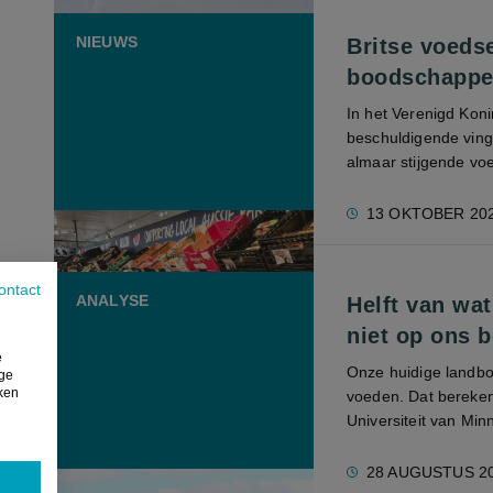
NIEUWS
Britse voeds
boodschappe
In het Verenigd Koni
beschuldigende vinge
almaar stijgende voe
13 OKTOBER 20
ontact
ANALYSE
Helft van wa
niet op ons b
e
Onze huidige landbo
ige
iken
voeden. Dat bereke
Universiteit van Minn
28 AUGUSTUS 2