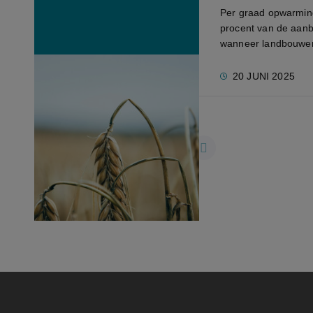
Per graad opwarming
procent van de aanbe
wanneer landbouwers 
20 JUNI 2025
1
2
3
...
7