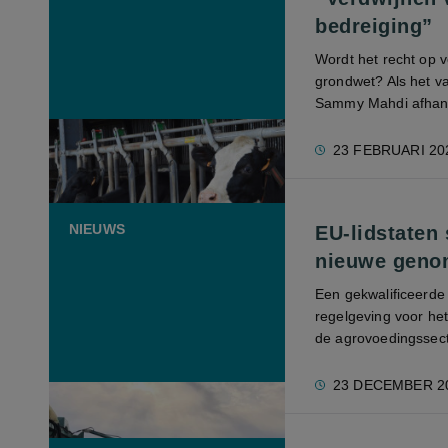
bedreiging”
Wordt het recht op 
grondwet? Als het va
Sammy Mahdi afhangt 
23 FEBRUARI 20
NIEUWS
EU-lidstaten
nieuwe geno
Een gekwalificeerde
regelgeving voor he
de agrovoedingssect
23 DECEMBER 2