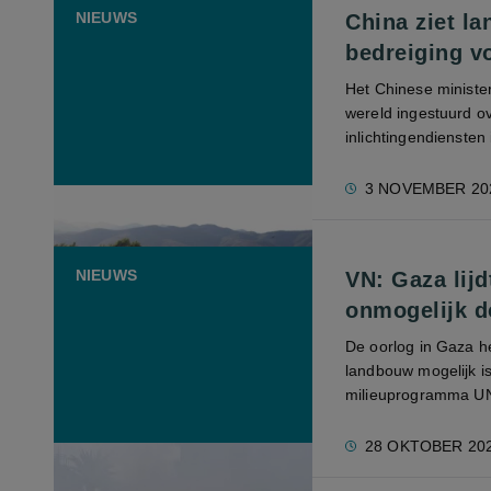
NIEUWS
China ziet l
bedreiging v
Het Chinese ministe
wereld ingestuurd o
inlichtingendiensten
3 NOVEMBER 20
NIEUWS
VN: Gaza lij
onmogelijk d
De oorlog in Gaza he
landbouw mogelijk is.
milieuprogramma UNE
28 OKTOBER 20