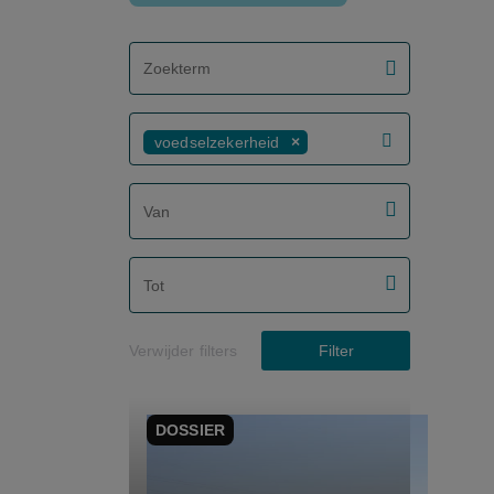
screenreader.filter search label
voedselzekerheid
screenreader.filter from date label
screenreader.filter to date label
Verwijder filters
Filter
DOSSIER