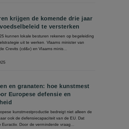
ren krijgen de komende drie jaar
voedselbeleid te versterken
5 kunnen lokale besturen rekenen op begeleiding
lstrategie uit te werken. Vlaams minister van
lde Crevits (cd&v) en Vlaams minis...
025
en en granaten: hoe kunstmest
oor Europese defensie en
heid
opese kunstmestproductie bedreigt niet alleen de
aar ook de defensiecapaciteit van de EU. Dat
e Euractiv. Door de verminderde vraag...