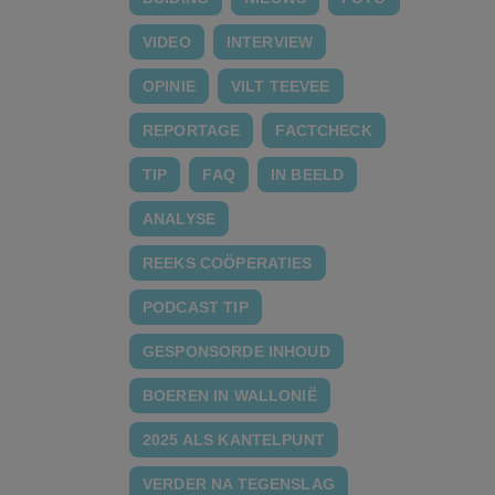
VIDEO
INTERVIEW
OPINIE
VILT TEEVEE
REPORTAGE
FACTCHECK
TIP
FAQ
IN BEELD
ANALYSE
REEKS COÖPERATIES
PODCAST TIP
GESPONSORDE INHOUD
BOEREN IN WALLONIË
2025 ALS KANTELPUNT
VERDER NA TEGENSLAG