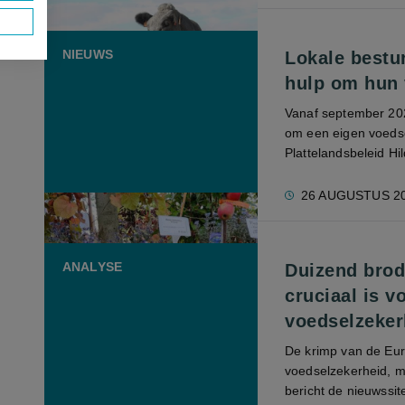
NIEUWS
Lokale bestu
hulp om hun 
Vanaf september 202
om een eigen voedse
Plattelandsbeleid Hi
26 AUGUSTUS 2
ANALYSE
Duizend brod
cruciaal is v
voedselzeker
De krimp van de Eur
voedselzekerheid, m
bericht de nieuwssit