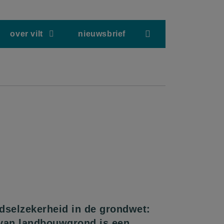
screenreader.hea
over vilt
nieuwsbrief
dselzekerheid in de grondwet:
van landbouwgrond is een