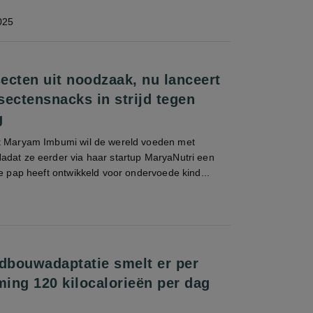
025
secten uit noodzaak, nu lanceert
sectensnacks in strijd tegen
g
t Maryam Imbumi wil de wereld voeden met
adat ze eerder via haar startup MaryaNutri een
te pap heeft ontwikkeld voor ondervoede kind...
ndbouwadaptatie smelt er per
ing 120 kilocalorieën per dag