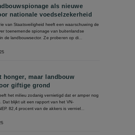
andbouwspionage als nieuwe
oor nationale voedselzekerheid
rie van Staatsveiligheid heeft een waarschuwing de
ver toenemende spionage van buitenlandse
 in de landbouwsector. Ze proberen op di...
25
dt honger, maar landbouw
oor giftige grond
eft het milieu zodanig vernietigd dat er amper nog
 Dat blijkt uit een rapport van het VN-
P. 82,4 procent van de akkers is verniel...
25