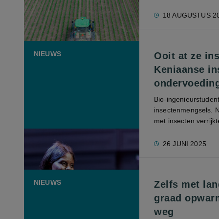
18 AUGUSTUS 2
NIEUWS
Ooit at ze in
Keniaanse in
ondervoedin
Bio-ingenieurstuden
insectenmengsels. N
met insecten verrijk
26 JUNI 2025
NIEUWS
Zelfs met la
graad opwarm
weg