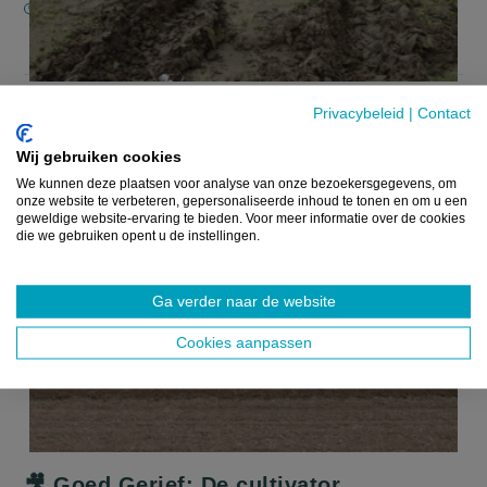
3 OKTOBER 2025
Privacybeleid
|
Contact
VILT TEEVEE
Wij gebruiken cookies
We kunnen deze plaatsen voor analyse van onze bezoekersgegevens, om
onze website te verbeteren, gepersonaliseerde inhoud te tonen en om u een
geweldige website-ervaring te bieden. Voor meer informatie over de cookies
die we gebruiken opent u de instellingen.
Ga verder naar de website
Cookies aanpassen
screenreader.play video 🎥 Goed Gerief: De cultivator
🎥 Goed Gerief: De cultivator