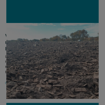
Veel interesse bij Limburgse boeren om
met houtsnippers van lokale gemeenten
bodem te verbeteren
Limburgse boeren werken houtsnippers in die vrijkomen bij
het houtkantenbeheer in de gemeenten Pelt, Peer en
Hamont-Achel. De samenwerking is onderdeel van het project
Bodemgoud dat vorig ja...
6 NOVEMBER 2025