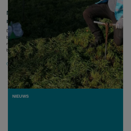
Nitraatresidu in bodem op laagste
niveau sinds eerste metingen
De Mestbank heeft in 2024 het laagste nitraatresidu in de
bodem gemeten sinds de start van de metingen in 2007. Dat
meldt de Vlaamse Landmaatschappij (VLM). Nitraat is een
bestanddeel van me...
22 JULI 2025
NIEUWS