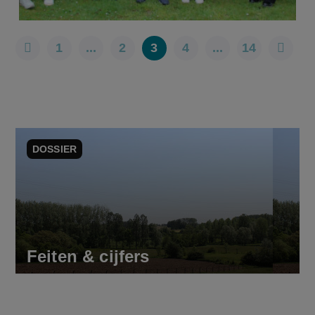
1
...
2
3
4
...
14
DOSSIER
Feiten & cijfers