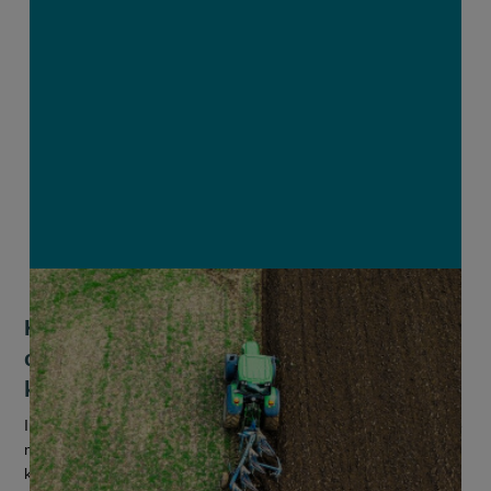
Komt er binnenkort een geloofwaardig
certificatensysteem voor
koolstofverwijdering?
In 2026 moeten de eerste Europese koolstofcertificaten op de
markt komen. Daarmee zullen onder meer landbouwers hun
koolstofvastleggende maatregelen financieel kunnen