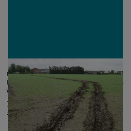
EU-Raad schaart zich achter nieuwe
bodemrichtlijn, maar milieuorganisaties
vinden die te vrijblijvend
De Europese Raad heef haar fiat gegeven voor de nieuwe
richtlijn bodemmonitoring. De EU wil tegen 2050 gezonde
bodems realiseren in heel Europa en deze nieuwe richtlijn
moet dat garanderen....