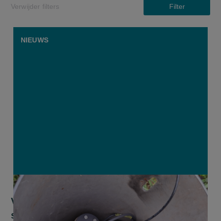
Verwijder filters
Filter
NIEUWS
Van meetlint naar hightech: 700
sensoren volgen live grondwaterpeil in