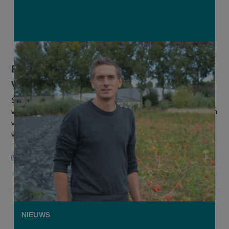
Bioboer uit Knokke-Heist in de running
voor beste bioboerderij van Europa
Slechts drie mannen en drie vrouwen zijn nog in de running
voor de prijs van beste bioboer bij de EU Organic Awards. Eén
van hen is onze landgenoot Lieven Devreese (37), eigenaar
van de CSA-...
9 SEPTEMBER 2025
NIEUWS