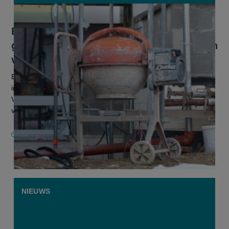
Europees onderzoek kaart
grootschalige verharding aan: “We gaan
van groen naar grijs”
Europa gaat van groen naar grijs. Dat is de conclusie van een
internationaal onderzoek naar open ruimte in Europa.
Verhoudingsgewijs is Nederland veruit de grootste verharder
van Europa. Op...
7 OKTOBER 2025
NIEUWS