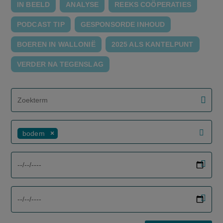
IN BEELD
ANALYSE
REEKS COÖPERATIES
PODCAST TIP
GESPONSORDE INHOUD
BOEREN IN WALLONIË
2025 ALS KANTELPUNT
VERDER NA TEGENSLAG
screenreader.filter search label
bodem
screenreader.filter from date label
screenreader.filter to date label