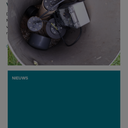
Vlaanderen
De meting van de grondwaterstanden die de Vlaamse
Milieumaatschappij (VMM) maandelijks uitvoert, gebeuren
voortaan live en automatisch. Vroeger gebeurden deze
manueel met een meetlint dat in...
3 DECEMBER 2025
NIEUWS