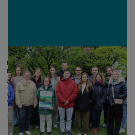
Project HydroSoilWise redt de
landbouw van bij de bodem
Een efficiënte maar toch klimaatrobuuste land- en tuinbouw:
dat is de opgave waar heel Europa zich vandaag over buigt.
Het Europese Interregproject HydroSoilWise, getrokken door
Viaverda, mo...
5 JUNI 2025