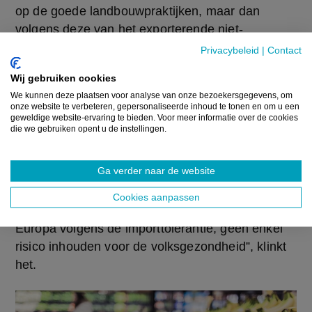
op de goede landbouwpraktijken, maar dan 
volgens deze van het exporterende niet-
Europese land, zo benadrukt Phytofar. “Ook deze 
Privacybeleid
|
Contact
norm houdt rekening met het voedingspatroon 
Wij gebruiken cookies
van de verschillende groepen uit onze 
We kunnen deze plaatsen voor analyse van onze bezoekersgegevens, om
samenleving. Importtoleranties kunnen enkel 
onze website te verbeteren, gepersonaliseerde inhoud te tonen en om u een
geweldige website-ervaring te bieden. Voor meer informatie over de cookies
worden vastgelegd, op voorwaarde dat er wordt 
die we gebruiken opent u de instellingen.
voldaan aan de Europese beoordelingsvereisten, 
inclusief de beoordeling van het 
Ga verder naar de website
consumentenrisico om de veiligheid van de 
consument te waarborgen. Daarom zal de 
Cookies aanpassen
consumptie van geïmporteerde producten in 
Europa volgens de importtolerantie, geen enkel 
risico inhouden voor de volksgezondheid”, klinkt 
het.