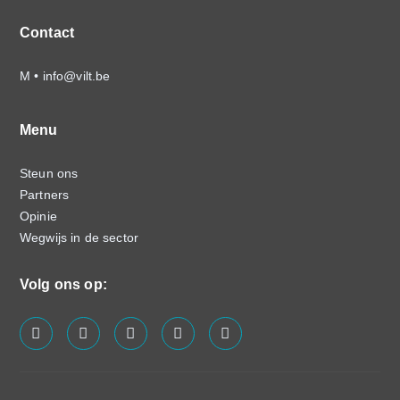
Contact
M •
info@vilt.be
Menu
Steun ons
Partners
Opinie
Wegwijs in de sector
Volg ons op:
screenreader.visit us on our facebook page: https://
screenreader.visit us on our linkedin page: ht
screenreader.visit us on our instagram
screenreader.visit us on our x pa
screenreader.visit us on o