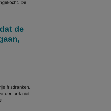
ngekocht. De 
 dat de
gaan,
je frisdranken, 
erden ook niet 
 
 