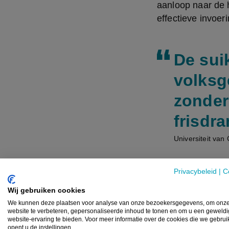
aanloop naar de 
effectieve invoer
De sui
volksg
zonder
frisdr
Universiteit van
Privacybeleid
|
C
Nochtans is het t
Wij gebruiken cookies
in de onderzocht
We kunnen deze plaatsen voor analyse van onze bezoekersgegevens, om onz
vervangen door sn
website te verbeteren, gepersonaliseerde inhoud te tonen en om u een geweld
volksgezondheid 
website-ervaring te bieden. Voor meer informatie over de cookies die we gebru
opent u de instellingen.