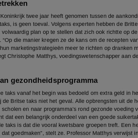
etrekken
 Koninkrijk twee jaar heeft genomen tussen de aankondi
taks, is geen toeval. Volgens experten hebben de Britten 
lwaardig plan op te stellen dat zich ook richtte op de 
ie. “Op die manier kregen ze de kans om de recepten va
hun marketingstrategieën meer te richten op dranken me
zegt Christophe Matthys, voedingswetenschapper aan de
van gezondheidsprogramma
 taks vanaf het begin was bedoeld om extra geld in het 
j de Britse taks niet het geval. Alle opbrengsten uit de h
 in scholen en naar programma’s rond gezonde voeding v
 dat een belangrijk onderdeel van een goede suikertak
 taks is dat die vooral kwetsbare groepen treft. Een he
dat goedmaken”, stelt ze. Professor Matthys verwijst in