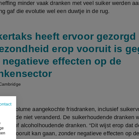
heffing minder vaak dranken met veel suiker werden aa
ing gaf die evolutie wel een duwtje in de rug.
kertaks heeft ervoor gezorgd
ezondheid erop vooruit is ge
 negatieve effecten op de
ankensector
 Cambridge
ontact
otale volume aangekochte frisdranken, inclusief suikervri
e periode niet veranderd. De suikerhoudende dranken w
e
oep of alcoholhoudende dranken. “Dit wijst erop dat de
ige
erop vooruit kan gaan, zonder negatieve effecten op de
iken