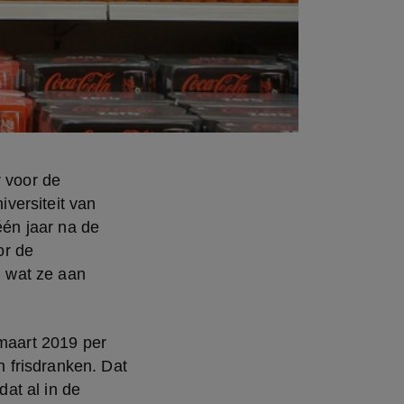
 voor de 
ersiteit van 
n jaar na de 
r de 
 wat ze aan 
maart 2019 per 
frisdranken. Dat 
at al in de 