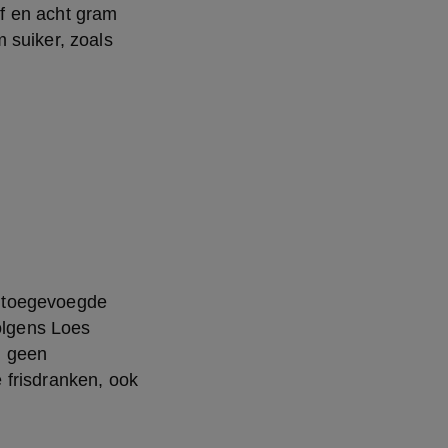
 en acht gram 
suiker, zoals 
t toegevoegde 
olgens Loes 
 geen 
frisdranken, ook 