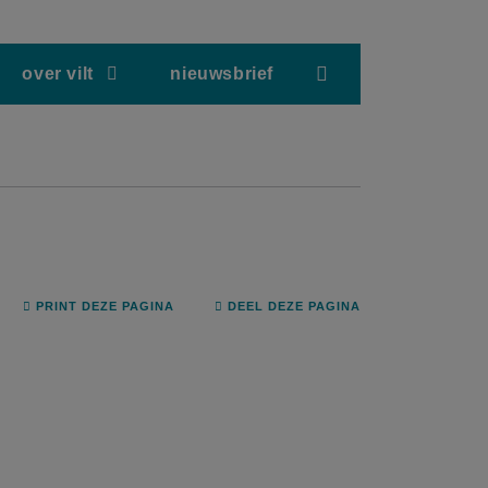
screenreader.hea
over vilt
nieuwsbrief
PRINT DEZE PAGINA
DEEL DEZE PAGINA