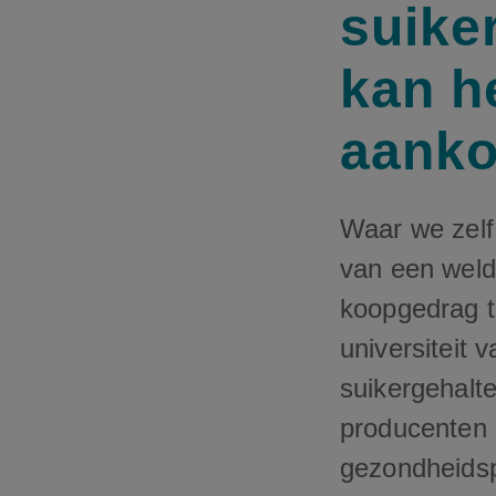
suike
kan h
aank
Waar we zelf n
van een weldo
koopgedrag te
universiteit 
suikergehalte
producenten 
gezondheidsp