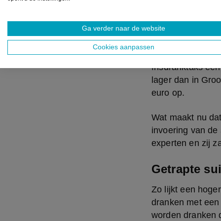
frisdrankensecto
In België beslist
Ga verder naar de website
loop van 2015. Wa
Cookies aanpassen
vinden, was dat i
frisdranktaks een
lager dan in Groo
euro op.
Wat maakt nu dat 
invoering van de
experten en zij z
Getrapte su
Zo lijkt een hoge
dranken met een l
worden dranken di