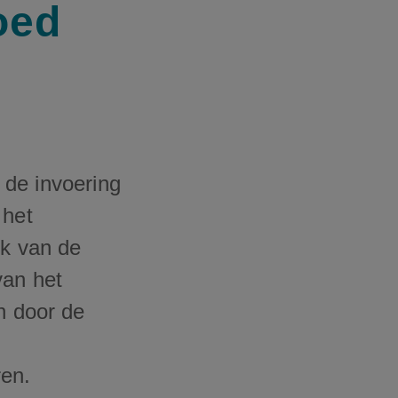
oed
: de invoering
 het
ek van de
van het
n door de
ren.