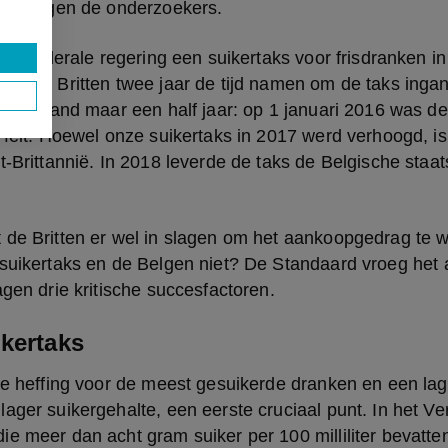
r”, zeggen de onderzoekers.
e de federale regering een suikertaks voor frisdranken in 
ar de Britten twee jaar de tijd namen om de taks ingang
n ons land maar een half jaar: op 1 januari 2016 was de
 feit. Hoewel onze suikertaks in 2017 werd verhoogd, is 
t-Brittannië. In 2018 leverde de taks de Belgische staat
de Britten er wel in slagen om het aankoopgedrag te wi
 suikertaks en de Belgen niet? De Standaard vroeg het 
agen drie kritische succesfactoren.
ikertaks
re heffing voor de meest gesuikerde dranken en een lage
ager suikergehalte, een eerste cruciaal punt. In het Ver
e meer dan acht gram suiker per 100 milliliter bevatten