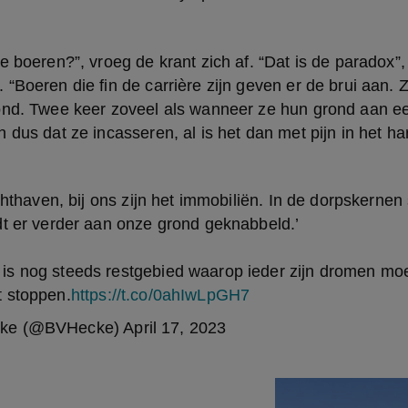
e boeren?”, vroeg de krant zich af. “Dat is de paradox”,
“Boeren die fin de carrière zijn geven er de brui aan. Z
ond. Twee keer zoveel als wanneer ze hun grond aan e
 dus dat ze incasseren, al is het dan met pijn in het har
uchthaven, bij ons zijn het immobiliën. In de dorpskernen
dt er verder aan onze grond geknabbeld.’
s nog steeds restgebied waarop ieder zijn dromen mo
 stoppen.
https://t.co/0ahIwLpGH7
cke (@BVHecke)
April 17, 2023