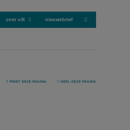
screenreader.hea
over vilt
nieuwsbrief
PRINT DEZE PAGINA
DEEL DEZE PAGINA