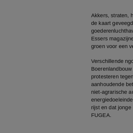
Akkers, straten, 
de kaart geveegd. 
goederenluchthav
Essers magazijnen
groen voor een v
Verschillende ng
Boerenlandbouw 
protesteren tege
aanhoudende beto
niet-agrarische a
energiedoeleinden
rijst en dat jong
FUGEA.