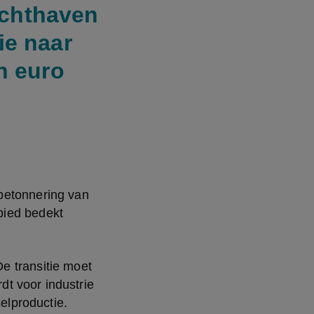
uchthaven
tie naar
n euro
betonnering van 
ied bedekt 
 transitie moet 
t voor industrie 
lproductie. 