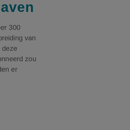
haven
eer 300
reiding van
r deze
tonneerd zou
den er