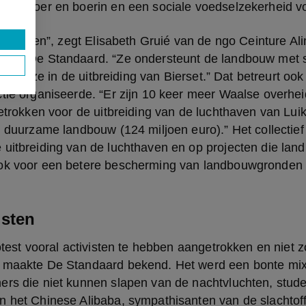
voor boer en boerin en een sociale voedselzekerheid vo
chizofreen”, zegt Elisabeth Gruié van de ngo Ceinture Ali
 aan De Standaard. “Ze ondersteunt de landbouw met s
esteert ze in de uitbreiding van Bierset.” Dat betreurt oo
tie organiseerde. “Er zijn 10 keer meer Waalse overhei
getrokken voor de uitbreiding van de luchthaven van Luik
n duurzame landbouw (124 miljoen euro).” Het collectief 
 uitbreiding van de luchthaven en op projecten die lan
ok voor een betere bescherming van landbouwgronden e
isten
rotest vooral activisten te hebben aangetrokken en niet zo
 maakte De Standaard bekend. Het werd een bonte mix v
ers die niet kunnen slapen van de nachtvluchten, stude
n het Chinese Alibaba, sympathisanten van de slachtoff