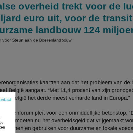
lse overheid trekt voor de l
ljard euro uit, voor de transi
urzame landbouw 124 miljoe
k voor Steun aan de Boerenlandbouw
erenorganisaties kaartten aan dat het probleem van de 
el België aangaat. “Met 11,4 procent van zijn grondgeb
) is België het derde meest verharde land in Europa.”
ontact
oerenforum pleit voor een onmiddellijke betonstop. “De
e
n. We moeten nu het overheidsgeld dat vrijgemaakt word
ige
iken
erugnemen en gebruiken voor duurzame en lokale voedse