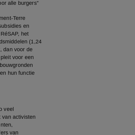
or alle burgers”
ment-Terre 
ubsidies en 
k RéSAP, het 
dsmiddelen (1,24 
, dan voor de 
pleit voor een 
dbouwgronden 
n hun functie 
 veel 
an activisten 
nten, 
ers van 