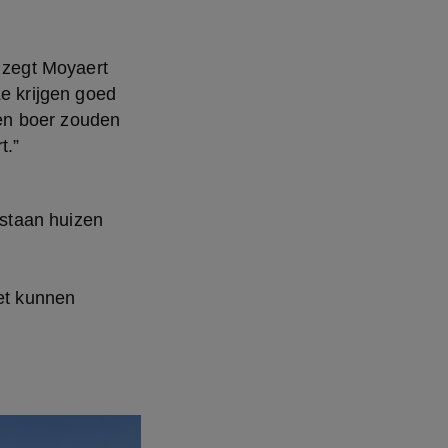
 zegt Moyaert 
e krijgen goed 
en boer zouden 
t.”
 staan huizen
et kunnen