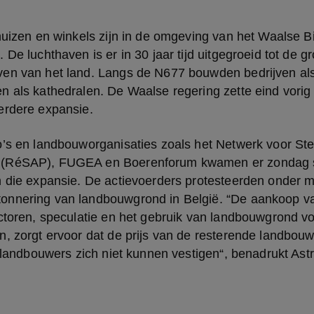
huizen en winkels zijn in de omgeving van het Waalse Bi
De luchthaven is er in 30 jaar tijd uitgegroeid tot de gr
en van het land. Langs de N677 bouwden bedrijven als
 als kathedralen. De Waalse regering zette eind vorig ja
erdere expansie.
o’s en landbouworganisaties zoals het Netwerk voor Ste
(RéSAP), FUGEA en Boerenforum kwamen er zondag 
n die expansie. De actievoerders protesteerden onder m
nnering van landbouwgrond in België. “De aankoop va
ctoren, speculatie en het gebruik van landbouwgrond vo
, zorgt ervoor dat de prijs van de resterende landbouw
e landbouwers zich niet kunnen vestigen“, benadrukt Astri