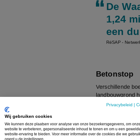
De Waa
1,24 mi
een du
RéSAP - Netwer
Betonstop
Verschillende bo
landbouwgrond he
onder beton (2018
Privacybeleid
|
C
Wij gebruiken cookies
Wim Moyaert van B
We kunnen deze plaatsen voor analyse van onze bezoekersgegevens, om onz
nu ingezet worde
website te verbeteren, gepersonaliseerde inhoud te tonen en om u een geweld
website-ervaring te bieden. Voor meer informatie over de cookies die we gebru
en kapitalisme t
opent u de instellingen.