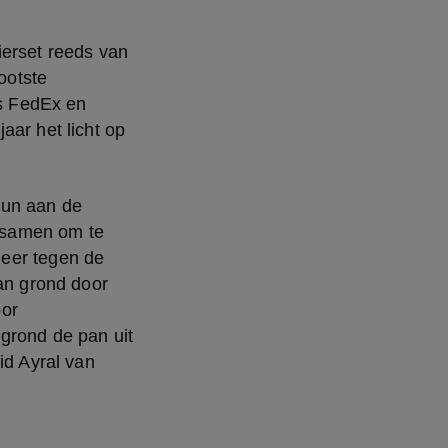
erset reeds van 
ootste 
 FedEx en 
ar het licht op 
un aan de 
samen om te 
eer tegen de 
n grond door 
or 
grond de pan uit 
d Ayral van 