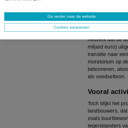
Correct inkomen 
Ga verder naar de website
“De politiek is s
Liégeoise (CATL)
Cookies aanpassen
tegelijkertijd inv
netwerk dat de ac
miljard euro) uit
transitie naar ee
moratorium op de
betonneren, also
als voedselbron.
Vooral activ
Toch blijkt het p
landbouwers, dat
zoals buurtbewon
tegenstanders va