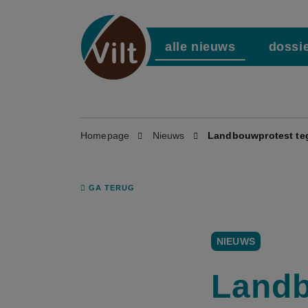
alle nieuws
dossi
Homepage
Nieuws
Landbouwprotest teg
GA TERUG
NIEUWS
Landb