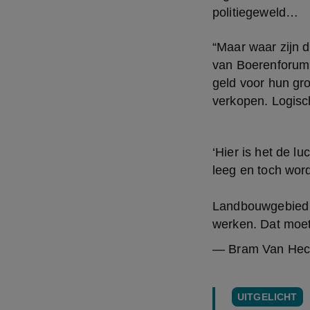
politiegeweld…
“Maar waar zijn d
van Boerenforum. 
geld voor hun gr
verkopen. Logisch
‘Hier is het de l
leeg en toch wor
Landbouwgebied i
werken. Dat moet
— Bram Van He
UITGELICHT