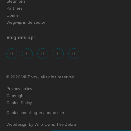
Steun ons
Partners
Opinie
Wegwijs in de sector
Volg ons op:
screenreader.visit us on our facebook page: https://
screenreader.visit us on our linkedin page: ht
screenreader.visit us on our instagram
screenreader.visit us on our x pa
screenreader.visit us on o
© 2026 VILT vzw, all rights reserved
Privacy policy
Copyright
Cookie Policy
Cookie instellingen aanpassen
Webdesign by Who Owns The Zebra