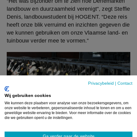
“Het was bijzonder om te zien hoe Denemarken 
landbouw en duurzaamheid verenigt”, zegt Steffie 
Denis, landbouwstudent bij HOGENT. “Deze reis 
heeft onze blik verruimd en inzichten gegeven die 
we kunnen gebruiken om onze Vlaamse land- en 
tuinbouw verder mee te vormen.”
Privacybeleid
|
Contact
Wij gebruiken cookies
We kunnen deze plaatsen voor analyse van onze bezoekersgegevens, om
onze website te verbeteren, gepersonaliseerde inhoud te tonen en om u een
geweldige website-ervaring te bieden. Voor meer informatie over de cookies
die we gebruiken opent u de instellingen.
Ga verder naar de website