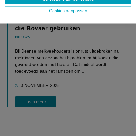
UITGELICHT
Cookies aanpassen
Onrust bij Deense melkveehouders
die Bovaer gebruiken
NIEUWS
Bij Deense melkveehouders is onrust uitgebroken na
meldingen van gezondheidsproblemen bij koeien die
gevoerd werden met Bovaer. Dat middel wordt
toegevoegd aan het rantsoen om...
3 NOVEMBER 2025
Lees meer