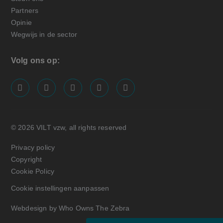
Partners
Opinie
Wegwijs in de sector
Volg ons op:
screenreader.visit us on our facebook page: https://
screenreader.visit us on our linkedin page: ht
screenreader.visit us on our instagram
screenreader.visit us on our x pa
screenreader.visit us on o
© 2026 VILT vzw, all rights reserved
Privacy policy
Copyright
Cookie Policy
Cookie instellingen aanpassen
Webdesign by Who Owns The Zebra