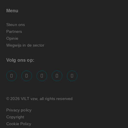
Menu
Steun ons
Partners
Opinie
Wegwijs in de sector
Volg ons op:
screenreader.visit us on our facebook page: https://
screenreader.visit us on our linkedin page: ht
screenreader.visit us on our instagram
screenreader.visit us on our x pa
screenreader.visit us on o
© 2026 VILT vzw, all rights reserved
Privacy policy
Copyright
Cookie Policy