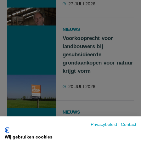
27 JULI 2026
NIEUWS
Voorkooprecht voor
landbouwers bij
gesubsidieerde
grondaankopen voor natuur
krijgt vorm
20 JULI 2026
NIEUWS
Is landbouw struikelblok
Privacybeleid
|
Contact
voor Beleidsplan Ruimte
Vlaanderen?
Wij gebruiken cookies