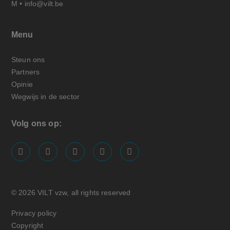
M •
info@vilt.be
Menu
Steun ons
Partners
Opinie
Wegwijs in de sector
Volg ons op:
screenreader.visit us on our facebook page: https://
screenreader.visit us on our linkedin page: ht
screenreader.visit us on our instagram
screenreader.visit us on our x pa
screenreader.visit us on o
© 2026 VILT vzw, all rights reserved
Privacy policy
Copyright