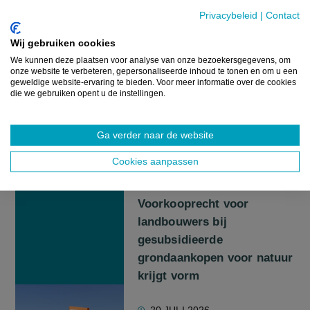
Privacybeleid
|
Contact
NIEUWS
Natuurpunt: "Wetlandplan
Wij gebruiken cookies
laat jaarlijks meer dan 2
We kunnen deze plaatsen voor analyse van onze bezoekersgegevens, om
onze website te verbeteren, gepersonaliseerde inhoud te tonen en om u een
miljard liter water
geweldige website-ervaring te bieden. Voor meer informatie over de cookies
infiltreren"
die we gebruiken opent u de instellingen.
22 JULI 2026
Ga verder naar de website
Cookies aanpassen
NIEUWS
Voorkooprecht voor
landbouwers bij
gesubsidieerde
grondaankopen voor natuur
krijgt vorm