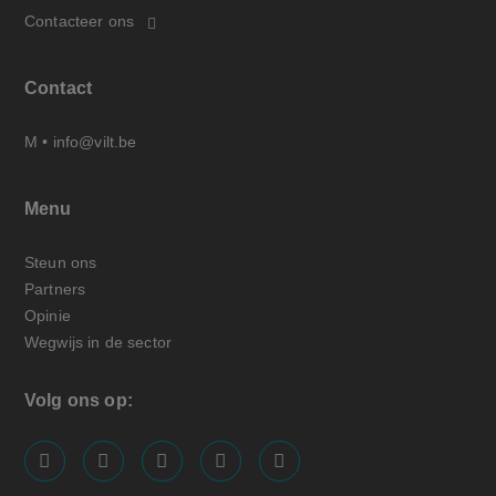
Contacteer ons
Contact
M •
info@vilt.be
Menu
Steun ons
Partners
Opinie
Wegwijs in de sector
Volg ons op:
screenreader.visit us on our facebook page: https://
screenreader.visit us on our linkedin page: ht
screenreader.visit us on our instagram
screenreader.visit us on our x pa
screenreader.visit us on o