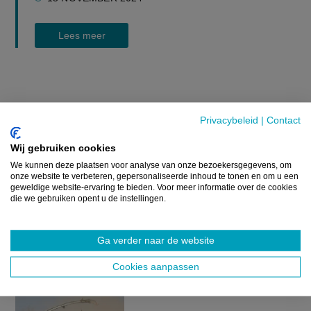
Lees meer
Privacybeleid
|
Contact
GERELATEERDE ARTIKELS
Wij gebruiken cookies
We kunnen deze plaatsen voor analyse van onze bezoekersgegevens, om
onze website te verbeteren, gepersonaliseerde inhoud te tonen en om u een
NIEUWS
geweldige website-ervaring te bieden. Voor meer informatie over de cookies
Frankrijk presenteert
die we gebruiken opent u de instellingen.
droogteplan om landbouw
te ondersteunen, boeren
Ga verder naar de website
niet overtuigd
Cookies aanpassen
GISTEREN