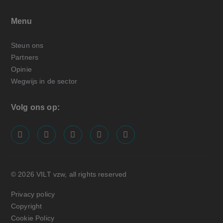
Menu
Steun ons
Partners
Opinie
Wegwijs in de sector
Volg ons op:
screenreader.visit us on our facebook page: https://
screenreader.visit us on our linkedin page: ht
screenreader.visit us on our instagram
screenreader.visit us on our x pa
screenreader.visit us on o
© 2026 VILT vzw, all rights reserved
Privacy policy
Copyright
Cookie Policy