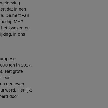
wetgeving. 
rt dat in een 
. De helft van 
bedrijf MHP 
, het kweken en 
jking, in ons 
00 ton in 2017. 
. Het grote 
r een 
 en een even 
 werd. Het lijkt 
oerd door 