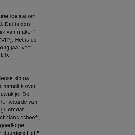
. Dat is een 
ik van maken”, 
VIP). Het is de 
ig jaar voor 
k is.
 namelijk over 
lowakije. De 
ter waarde van 
egd omdat 
sbalans scheef”, 
 goedkope 
uurdere filet.” 