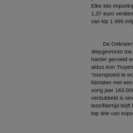
Elke kilo importk
1,37 euro verdien
van kip 1.995 mil
	De Oekraïense kip die in Europa versneden wordt, komt hier gekoeld en niet 
diepgevroren toe.
harder gevoeld wo
aldus Ann Truyen.
“overspoeld te w
lidstaten met een
vorig jaar 163.00
verdubbeld is si
tezelfdertijd bli
top drie van exp