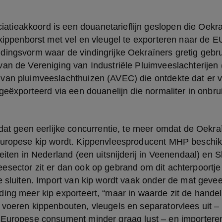
 kippenborst met vel en vleugel te exporteren naar de EU
dingsvorm waar de vindingrijke Oekraïners gretig gebru
an de Vereniging van Industriële Pluimveeslachterijen (
an pluimveeslachthuizen (AVEC) die ontdekte dat er vor
 geëxporteerd via een douanelijn die normaliter in onbrui
Europese kip wordt. Kippenvleesproducent MHP beschikt
teiten in Nederland (een uitsnijderij in Veenendaal) en S
sector zit er dan ook op gebrand om dit achterpoortje 
e sluiten. Import van kip wordt vaak onder de mat geve
ing meer kip exporteert, “maar in waarde zit de handel
 voeren kippenbouten, vleugels en separatorvlees uit –
Europese consument minder graag lust – en importeren d