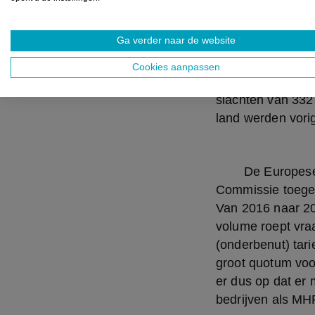
geen tekort aan 
Nieuwe investerin
Ga verder naar de website
kipfilet die 40 p
de Oekraïense kip
Cookies aanpassen
heeft alle produc
slachten van 332 
land werden vorig
	De Europese import van kip uit Oekraïne is volgens cijfers van de Europese 
Commissie toegen
Van 2016 naar 20
volume roept vra
(onderbenut) tari
groot quotum voor
er dus op dat er 
bedrijven als MHP