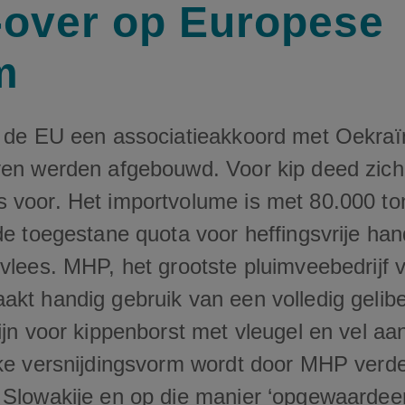
over op Europese
m
t de EU een associatieakkoord met Oekraï
ven werden afgebouwd. Voor kip deed zich 
 voor. Het importvolume is met 80.000 to
de toegestane quota voor heffingsvrije han
vlees. MHP, het grootste pluimveebedrijf 
akt handig gebruik van een volledig gelibe
ijn voor kippenborst met vleugel en vel aa
jke versnijdingsvorm wordt door MHP verde
 Slowakije en op die manier ‘opgewaardeer