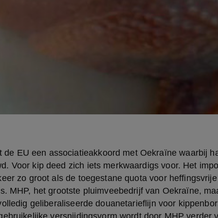
. Voor kip deed zich iets merkwaardigs voor. Het impor
eer zo groot als de toegestane quota voor heffingsvrije 
s. MHP, het grootste pluimveebedrijf van Oekraïne, maa
olledig geliberaliseerde douanetarieflijn voor kippenbor
ebruikelijke versnijdingsvorm wordt door MHP verder ve