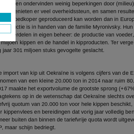
voeder en ondervinden weinig beperkingen door (milieu)
gen genieten er veel overheidssteun, en samen resultee
rocent goedkoper geproduceerd kan worden dan in Europa
productie is in handen van de familie Myronivsky. Hun 
tieonderdelen in eigen beheer: de productie van voeder
miljoen kippen en de handel in kipproducten. Ter vergeli
 jaar 301 miljoen stuks gevogelte geslacht.
omen van een kleine 20.000 ton in 2014 naar ruim 80.0
17 maakte het exportvolume de grootste sprong (+67%)
agtekens op in de wetenschap dat Oekraïne slechts ove
efvrij quotum van 20.000 ton voor hele kippen beschikt,
 kippenvlees en bereidingen dat vorig jaar volledig benut
meer buiten dan binnen de tariefvrije quota wordt uitgev
, maar schijn bedriegt.