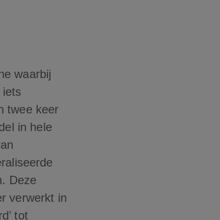
ne waarbij
iets
n twee keer
del in hele
van
raliseerde
n. Deze
r verwerkt in
d’ tot