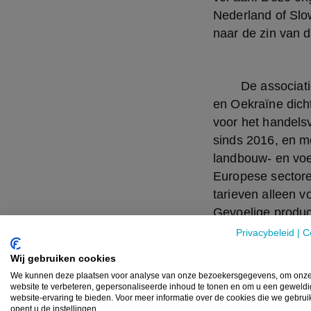
Nederland of Slow
naar de zin van 
	De associatieovereenkomst die in 2014 ondertekend werd, brengt de Europese Unie 
en Oekraïne dicht
voor het handels
sinds 2016, en mo
landbouw- en voe
Europese sectore
tarieven alleen v
Gevoelige produc
Privacybeleid
|
C
Wij gebruiken cookies
	Met een jaarproductie van 1,2 miljoen ton pluimveevlees en een kostprijs niet ver uit 
We kunnen deze plaatsen voor analyse van onze bezoekersgegevens, om onz
de buurt van lage
website te verbeteren, gepersonaliseerde inhoud te tonen en om u een geweld
website-ervaring te bieden. Voor meer informatie over de cookies die we gebru
geduchte concurr
opent u de instellingen.