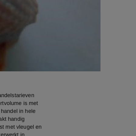
tvolume is met 
handel in hele 
kt handig 
st met vleugel en 
rwerkt in 