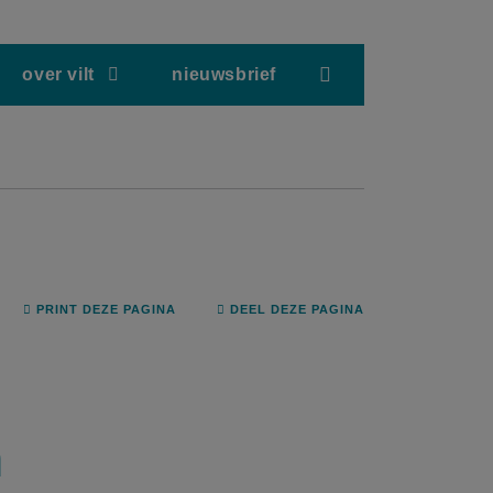
screenreader.hea
over vilt
nieuwsbrief
PRINT DEZE PAGINA
DEEL DEZE PAGINA
n