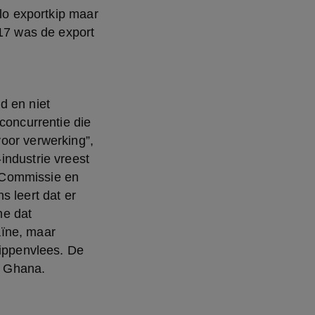
lo exportkip maar 
17 was de export 
concurrentie die 
oor verwerking”, 
ndustrie vreest 
 Commissie en 
 leert dat er 
e dat 
ïne, maar 
ippenvlees. De 
n Ghana.