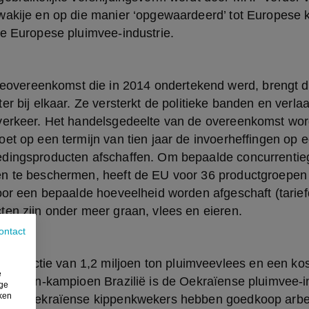
akije en op die manier ‘opgewaardeerd’ tot Europese kip
de Europese pluimvee-industrie.
er bij elkaar. Ze versterkt de politieke banden en verla
verkeer. Het handelsgedeelte van de overeenkomst word
et op een termijn van tien jaar de invoerheffingen op e
dingsproducten afschaffen. Om bepaalde concurrentieg
n te beschermen, heeft de EU voor 36 productgroepen
oor een bepaalde hoeveelheid worden afgeschaft (tariefq
ten zijn onder meer graan, vlees en eieren.
ontact
e
-kosten-kampioen Brazilië is de Oekraïense pluimvee-in
ige
iken
ent. Oekraïense kippenkwekers hebben goedkoop arbei