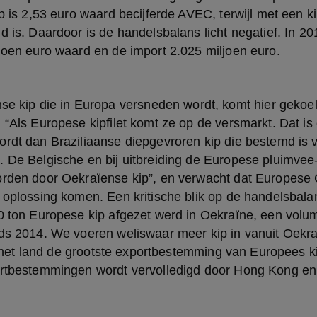
ip is 2,53 euro waard becijferde AVEC, terwijl met een ki
d is. Daardoor is de handelsbalans licht negatief. In 20
joen euro waard en de import 2.025 miljoen euro.
 “Als Europese kipfilet komt ze op de versmarkt. Dat is 
rdt dan Braziliaanse diepgevroren kip die bestemd is v
 De Belgische en bij uitbreiding de Europese pluimvee-i
orden door Oekraïense kip”, en verwacht dat Europese
 oplossing komen. Een kritische blik op de handelsbalans
0 ton Europese kip afgezet werd in Oekraïne, een volum
nds 2014. We voeren weliswaar meer kip in vanuit Oekra
jft het land de grootste exportbestemming van Europees k
ortbestemmingen wordt vervolledigd door Hong Kong e