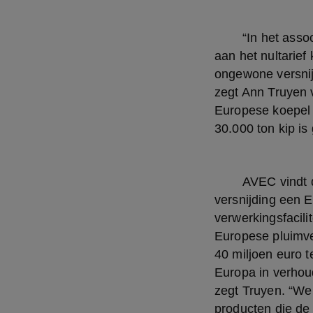
	“In het associatieakkoord is een douanetarieflijn geslopen die Oekraïne toelaat om 
aan het nultarief
ongewone versnij
zegt Ann Truyen v
Europese koepel v
30.000 ton kip is
	AVEC vindt dat geen eerlijke concurrentie, te meer omdat de Oekraïense kip na 
versnijding een 
verwerkingsfacili
Europese pluimvee
40 miljoen euro t
Europa in verhoud
zegt Truyen. “We
producten die de 