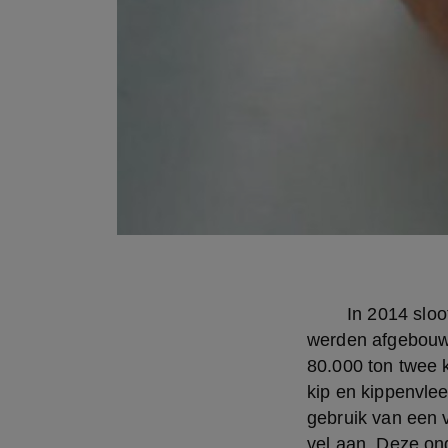
	In 2014 sloot de EU een associatieakkoord met Oekraïne waarbij handelstarieven 
werden afgebouwd
80.000 ton twee k
kip en kippenvlee
gebruik van een v
vel aan. Deze ong