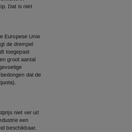
. Dat is niet 
agt de drempel 
t toegepast 
en groot aantal 
evoelige 
 bedongen dat de 
uota). 
dustrie een 
d beschikbaar, 