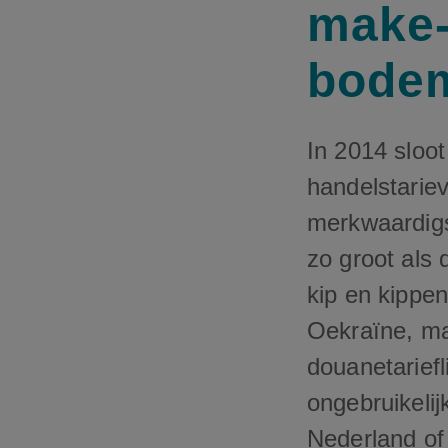
make-
bode
In 2014 sloo
handelstarie
merkwaardigs
zo groot als 
kip en kippen
Oekraïne, ma
douanetariefl
ongebruikeli
Nederland of