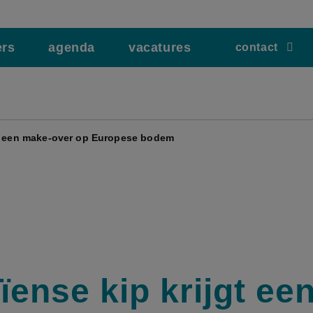
ers
agenda
vacatures
contact
gt een make-over op Europese bodem
ïense kip krijgt ee