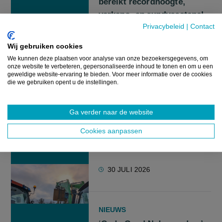
bereikt recordhoogte,
varkens- en rundveestapel
Privacybeleid
|
Contact
krimpt verder
Wij gebruiken cookies
7 AUGUSTUS 2026
We kunnen deze plaatsen voor analyse van onze bezoekersgegevens, om
onze website te verbeteren, gepersonaliseerde inhoud te tonen en om u een
geweldige website-ervaring te bieden. Voor meer informatie over de cookies
die we gebruiken opent u de instellingen.
NIEUWS
Boerenprotesten tegen
Ga verder naar de website
Nederlandse
Cookies aanpassen
stikstofplannen: "Onze
maat is vol"
30 JULI 2026
NIEUWS