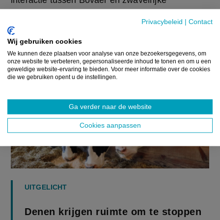
interactie tussen Bovaer en zwavelrijke 
voederstromen. Dat kan wellicht meer inzicht 
Privacybeleid
|
Contact
geven in het probleem.
Wij gebruiken cookies
We kunnen deze plaatsen voor analyse van onze bezoekersgegevens, om
onze website te verbeteren, gepersonaliseerde inhoud te tonen en om u een
geweldige website-ervaring te bieden. Voor meer informatie over de cookies
die we gebruiken opent u de instellingen.
Ga verder naar de website
Cookies aanpassen
UITGELICHT
Denen krijgen ruimte om te stoppen