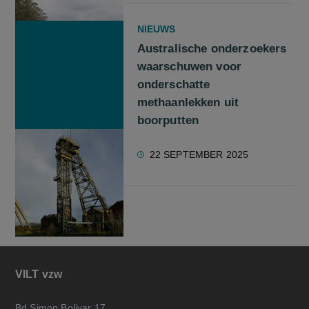
NIEUWS
Australische onderzoekers
waarschuwen voor
onderschatte
methaanlekken uit
boorputten
22 SEPTEMBER 2025
VILT vzw
Bd Simon Bolivar 17