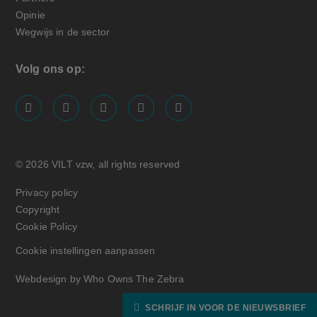
Opinie
Wegwijs in de sector
Volg ons op:
screenreader.visit us on our facebook page: https://
screenreader.visit us on our linkedin page: ht
screenreader.visit us on our instagram
screenreader.visit us on our x pa
screenreader.visit us on o
© 2026 VILT vzw, all rights reserved
Privacy policy
Copyright
Cookie Policy
Cookie instellingen aanpassen
Webdesign by Who Owns The Zebra
SCHRIJF IN VOOR DE NIEUWSBRIEF