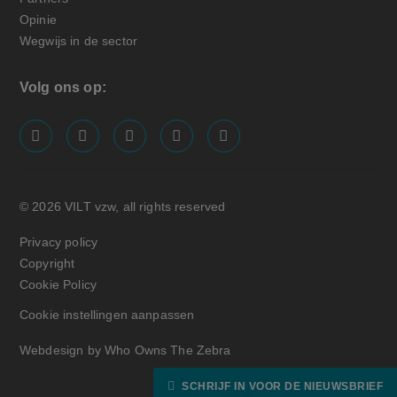
Opinie
Wegwijs in de sector
Volg ons op:
screenreader.visit us on our facebook page: https://
screenreader.visit us on our linkedin page: ht
screenreader.visit us on our instagram
screenreader.visit us on our x pa
screenreader.visit us on o
© 2026 VILT vzw, all rights reserved
Privacy policy
Copyright
Cookie Policy
Cookie instellingen aanpassen
Webdesign by Who Owns The Zebra
SCHRIJF IN VOOR DE NIEUWSBRIEF