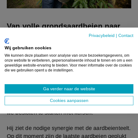
Van volle grondsaardbeien naar
kersen
Privacybeleid
|
Contact
Wij gebruiken cookies
Adriaensen en Wynants zijn twaalf jaar geleden 
We kunnen deze plaatsen voor analyse van onze bezoekersgegevens, om
gestart met de kersenteelt en hij combineert dat 
onze website te verbeteren, gepersonaliseerde inhoud te tonen en om u een
met de teelt van aardbeien. “Op dit perceel 
geweldige website-ervaring te bieden. Voor meer informatie over de cookies
die we gebruiken opent u de instellingen.
hadden we vollegrondsaardbeien staan en ook 
gezien het arbeidstekort zochten we een 
vervangende teelt. Aanvankelijk hebben we 
Ga verder naar de website
gekeken om hier de serre uit te breiden, maar 
Cookies aanpassen
kregen daarvoor geen vergunning. Toen hebben 
we besloten te starten met kersen.”
Hij ziet de nodige synergie met de aardbeienteelt. 
Op dit moment zijn de laatste aardbeien geplukt 