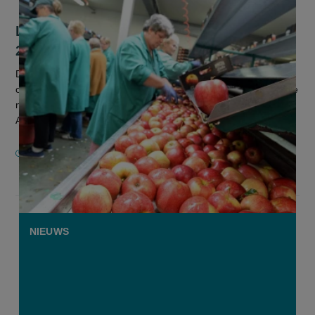
Laagste Europese appelvoorraad sinds
2017
De Europese voorraad van appels daalt voor het derde jaar
op rij en is op het laagste peil sinds zeven jaar. Dat blijkt uit de
meest recente cijfers van de World Apple and Pear
Association (...
16 JANUARI 2025
NIEUWS