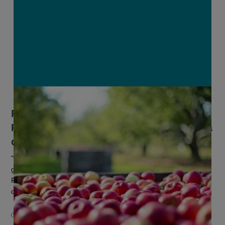
FOD Volksgezondheid kritisch voor
PAN-studie over ‘giftige’ appels: “Media
delen bericht zonder te verifiëren”
"85 procent van appels bevat een cocktail van
gewasbeschermingsmiddelen". Dat besluit een studie van
Pesticide Action Network (PAN) Europe. De boodschap van
deze ngo werd vrijdagochtend duch...
30 JANUARI 2026