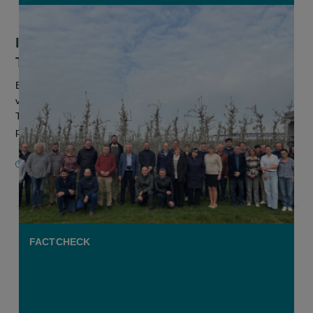
Internationale fruitconferentie in Sint-
Truiden pakt uit met nieuwe rassen
Een 80-tal onderzoekers, veredelaars, licentiehouders en
variëteitsmanagers zijn deze week bijeengekomen in Sint-
Truiden om resultaten van de nieuwste rassen van appel en
peer en van nieuwe...
20 MAART 2026
FACTCHECK