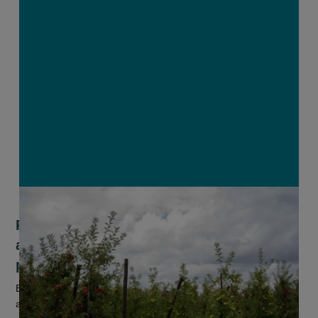
Poolse winterprik doet Vlaamse
appeltelers hopen op goede
prijsvorming
Een hevige winterprik in Polen zou de appeloogst hebben
aangetast. Schattingen spreken van een halvering van de