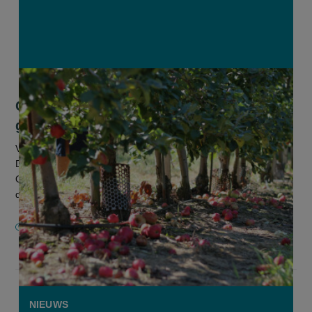
Geraken appeltelers dit jaar van hun
grote voorraad af?
Vlaamse appeltelers kampen met een grote voorraad appels.
De consumptie loopt al jaren terug en door de oorlog in
Oekraïne en het Midden-Oosten is de export stroever en de
druk op de Europes...
26 MEI 2026
NIEUWS