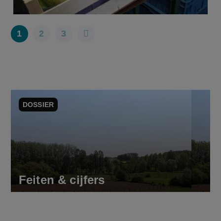
1
2
3
DOSSIER
Feiten & cijfers