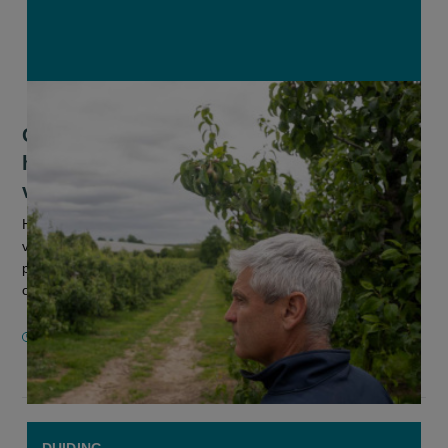
Goede prognoses, maar Vlaamse
hardfruitteler waarschuwt voor greep
van megahandelaars
Het hardfruitseizoen lijkt af te stevenen op een herhaling van
vorig jaar. Door de weersomstandigheden zijn de
productieverwachtingen getemperd, maar bij een nakend
onderaanbod zou de prijs...
17 JUNI 2025
DUIDING