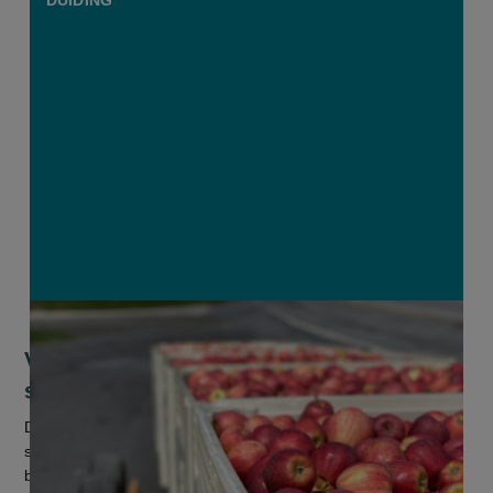
Vlaamse fruitboomkwekers herzien
strategie na jarenlange crisis
De aanhoudende crisis in de Europese fruitteelt laat ook de
sector van fruitboomkwekerijen niet onberoerd. “Heel wat
bedrijven zijn gestopt of hebben hun activiteiten sterk