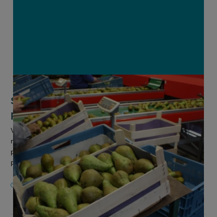
Sector voorspelt extreem lage appel- en
perenoogst
Volgens oogstramingen zal België dit seizoen 34 procent
minder appels oogsten dan het vijfjarig gemiddelde. Ook de
perenoogst zal dit jaar extreem laag zijn, daar wordt een
productiedaling v...
8 AUGUSTUS 2024