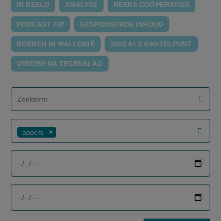
IN BEELD
ANALYSE
REEKS COÖPERATIES
PODCAST TIP
GESPONSORDE INHOUD
BOEREN IN WALLONIË
2025 ALS KANTELPUNT
VERDER NA TEGENSLAG
screenreader.filter search label
appels
screenreader.filter from date label
screenreader.filter to date label