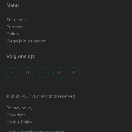
Menu
Steun ons
Partners
Opinie
Wegwijs in de sector
Volg ons op:
screenreader.visit us on our facebook page: https://
screenreader.visit us on our linkedin page: ht
screenreader.visit us on our instagram
screenreader.visit us on our x pa
screenreader.visit us on o
© 2026 VILT vzw, all rights reserved
Privacy policy
Copyright
Cookie Policy