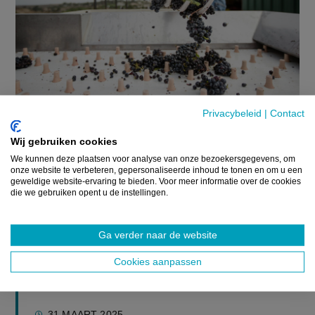
Privacybeleid
|
Contact
UITGELICHT
Wij gebruiken cookies
We kunnen deze plaatsen voor analyse van onze bezoekersgegevens, om
EU wil verzwakte wijnbouw terug
onze website te verbeteren, gepersonaliseerde inhoud te tonen en om u een
laten sprankelen met nieuw plan
geweldige website-ervaring te bieden. Voor meer informatie over de cookies
die we gebruiken opent u de instellingen.
NIEUWS
De Europese wijnsector blijft op wereldvlak
Ga verder naar de website
toonaangevend, maar achter die dominante positie
Cookies aanpassen
schuilen groeiende structurele problemen. Terwijl de Unie
goed is voor het grootst...
31 MAART 2025