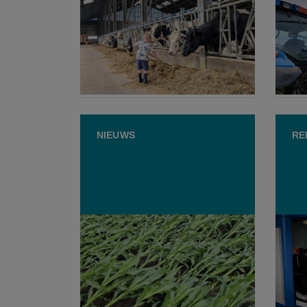
Negen landbouwers zetten
Boere
bedrijf in de kijker via Boer
Neder
Zoekt Bank-fietsroute
"Onze
1 AUGUSTUS 2026
30 
NIEUWS
RE
Landbouw steunt en kreunt
Eerst
onder extreem weer
opent
boer 
verdi