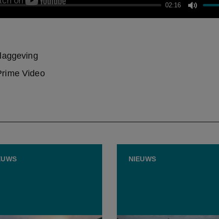
02:16
Mute
laggeving
rime Video
EUWS
NIEUWS