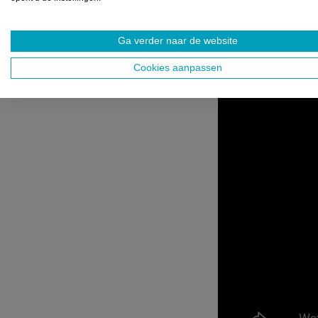
Clarkson’s Farm 
Ga verder naar de website
Cookies aanpassen