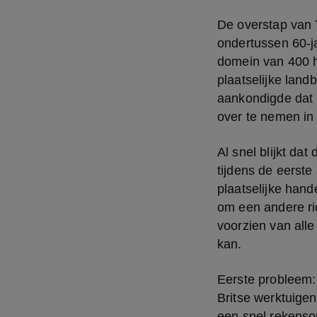
De overstap van T
ondertussen 60-ja
domein van 400 he
plaatselijke land
aankondigde dat h
over te nemen in
Al snel blijkt dat
tijdens de eerst
plaatselijke hande
om een andere ric
voorzien van alle
kan.
Eerste probleem: 
Britse werktuigen
een snel rekensom