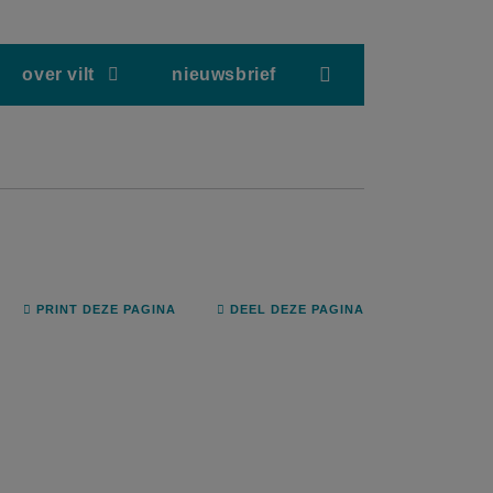
screenreader.hea
over vilt
nieuwsbrief
PRINT DEZE PAGINA
DEEL DEZE PAGINA