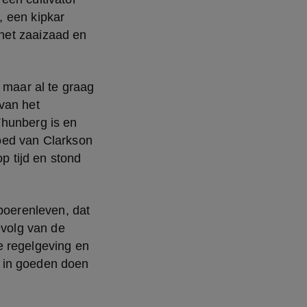
 een kipkar 
het zaaizaad en 
 maar al te graag 
van het 
hunberg is en 
oed van Clarkson 
p tijd en stond 
boerenleven, dat 
olg van de 
 regelgeving en 
 in goeden doen 