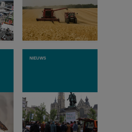
kt
Een nieuw record: "Tarwe nog
voor
nooit zo vroeg geoogst"
13 JULI 2026
NIEUWS
neerd
Herdenking 30 jaar
ward
Boerenstrijd met ludieke acties
aan Antwerpse Boerentoren