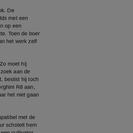
k. De 
lds met een 
n op een 
te. Toen de boer 
n het werk zelf 
Zo moet hij 
ezoek aan de 
beslist hij toch 
rghini R8 aan, 
ar het niet gaan 
patibel met de 
ur schotelt hem 
en cultivator 