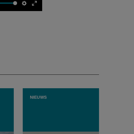
Settings
Enter
fullscreen
NIEUWS