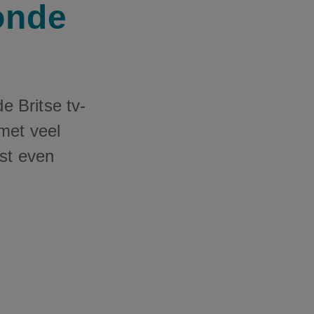
onde
 Britse tv-
met veel
ast even