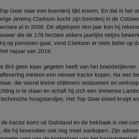
op Gear naar een boerderij lijkt enorm. En dat is het oo
rige Jeremy Clarkson kocht zijn boerderij in de Cotswo
ctare al in 2008. De afgelopen tien jaar kon hij rekene
bouwer die de 178 hectare akkers jaarlijks netjes bewerk
ij op pensioen gaat, vond Clarkson er niets beter op da
 het najaar van 2019.
 de Brit geen kaas gegeten heeft van het boerderijleven. 
e aflevering meteen een nieuwe tractor kopen. Na een b
laar, die vooral kleine oldtimers restaureert en verkoopt, 
hting in te slaan en schaft hij zich een immense Lambo
 technische hoogstandjes. Het Top Gear-bloed kruipt wa
de tractor komt uit Duitsland en de trekhaak is niet com
, die hij bovendien ook nog moet aankopen. Zijn advise
metje voor van de kostprijzen van het basismateriaal: e