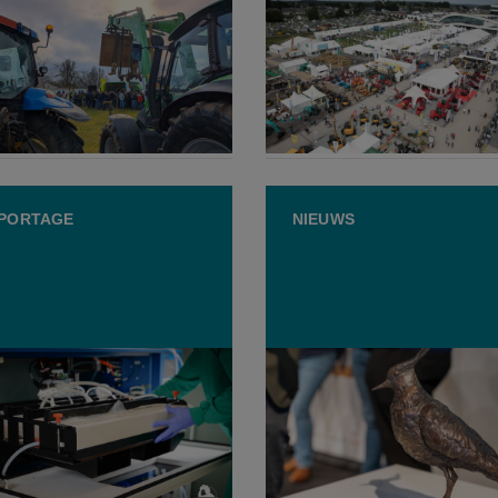
nprotesten tegen
Beurs van Libramont maa
landse stikstofplannen:
jonge landbouwers warm 
 maat is vol"
de toekomst
JULI 2026
23 JULI 2026
PORTAGE
NIEUWS
e kweekvleesboerderij
Vijf landbouwers genomi
 deuren in Nederland:
voor de Koperen Kievit-a
hoopt op alternatief
enmodel