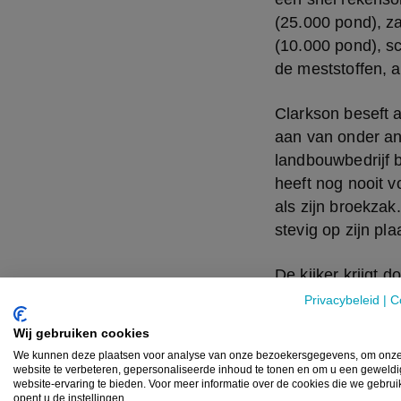
(25.000 pond), za
(10.000 pond), s
de meststoffen, a
Clarkson beseft a
aan van onder and
landbouwbedrijf b
heeft nog nooit 
als zijn broekzak.
stevig op zijn pla
De kijker krijgt 
bepaald wordt do
Privacybeleid
|
C
klimaatopwarming,
Wij gebruiken cookies
zo veel meer. De
We kunnen deze plaatsen voor analyse van onze bezoekersgegevens, om onz
die kan brengen, 
website te verbeteren, gepersonaliseerde inhoud te tonen en om u een geweld
website-ervaring te bieden. Voor meer informatie over de cookies die we gebru
opent u de instellingen.