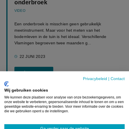
onderbroek
VIDEO
Een onderbroek is misschien geen gebruikelijk
meetinstrument. Maar voor het meten van het
bodemleven in de tuin is het ideaal. Verschillende
Vlamingen begroeven twee maanden g...
22 JUNI 2023
Lees meer
Privacybeleid
|
Contact
Wij gebruiken cookies
We kunnen deze plaatsen voor analyse van onze bezoekersgegevens, om
onze website te verbeteren, gepersonaliseerde inhoud te tonen en om u een
Bron:
Eigen berichtgeving
geweldige website-ervaring te bieden. Voor meer informatie over de cookies
die we gebruiken opent u de instellingen.
Beeld:
Landelijke Gilden
Ga verder naar de website