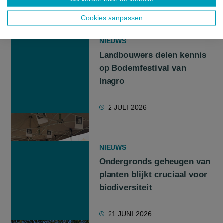
GERELATEERDE ARTIKELS
Cookies aanpassen
NIEUWS
Landbouwers delen kennis
op Bodemfestival van
Inagro
2 JULI 2026
NIEUWS
Ondergronds geheugen van
planten blijkt cruciaal voor
biodiversiteit
21 JUNI 2026