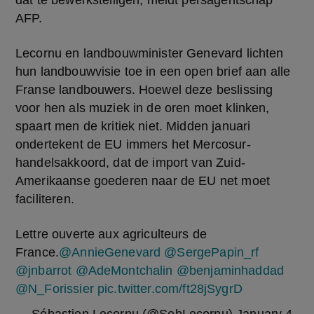
dat te bewerkstelligen, meldt persagentschap 
AFP.
Lecornu en landbouwminister Genevard lichten 
hun landbouwvisie toe in een open brief aan alle 
Franse landbouwers. Hoewel deze beslissing 
voor hen als muziek in de oren moet klinken, 
spaart men de kritiek niet. Midden januari 
ondertekent de EU immers het Mercosur-
handelsakkoord, dat de import van Zuid-
Amerikaanse goederen naar de EU net moet 
faciliteren.
Lettre ouverte aux agriculteurs de
France.
@AnnieGenevard
@SergePapin_rf
@jnbarrot
@AdeMontchalin
@benjaminhaddad
@N_Forissier
pic.twitter.com/ft28jSygrD