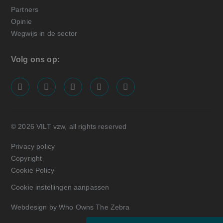
Partners
Opinie
Wegwijs in de sector
Volg ons op:
screenreader.visit us on our facebook page: https://
screenreader.visit us on our linkedin page: ht
screenreader.visit us on our instagram
screenreader.visit us on our x pa
screenreader.visit us on o
© 2026 VILT vzw, all rights reserved
Privacy policy
Copyright
Cookie Policy
Cookie instellingen aanpassen
Webdesign by Who Owns The Zebra