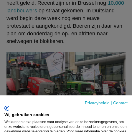
heeft geleid. Recent zijn er in Brussel nog 
10.000 
landbouwers
 op straat gekomen. In Duitsland 
werd begin deze week nog een nieuwe 
protestactie aangekondigd. Boeren zijn daar van 
plan om donderdag de op- en afritten naar 
snelwegen te blokkeren.
Privacybeleid
|
Contact
Wij gebruiken cookies
We kunnen deze plaatsen voor analyse van onze bezoekersgegevens, om
onze website te verbeteren, gepersonaliseerde inhoud te tonen en om u een
geweldige website-ervaring te bieden. Voor meer informatie over de cookies