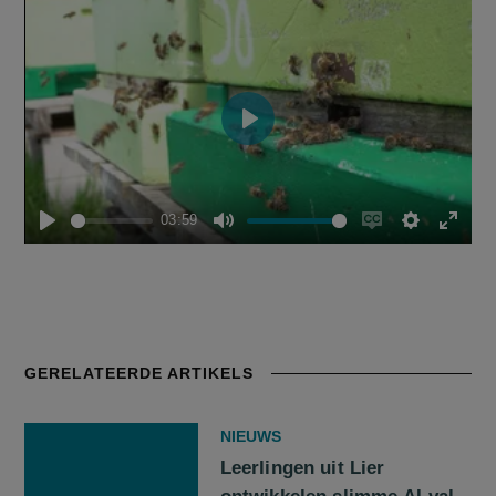
Play
03:59
Play
Mute
Enable
Settings
Enter
captions
fulls
GERELATEERDE ARTIKELS
NIEUWS
Leerlingen uit Lier