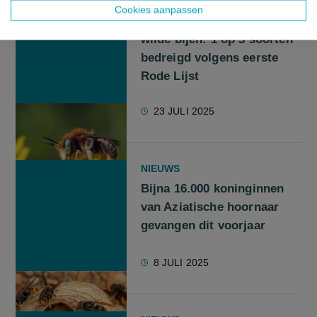
NIEUWS
Cookies aanpassen
Alarmbel voor Vlaamse
wilde bijen: 1 op 3 soorten
bedreigd volgens eerste
Rode Lijst
23 JULI 2025
NIEUWS
Bijna 16.000 koninginnen
van Aziatische hoornaar
gevangen dit voorjaar
8 JULI 2025