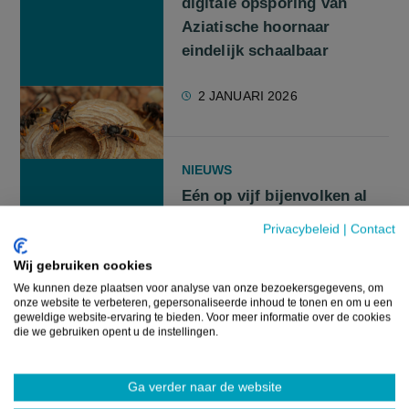
digitale opsporing van
Aziatische hoornaar
eindelijk schaalbaar
2 JANUARI 2026
NIEUWS
Eén op vijf bijenvolken al
vóór de winter verdwenen
Privacybeleid
|
Contact
door Aziatische hoornaars,
helft van de imkers wil
Wij gebruiken cookies
We kunnen deze plaatsen voor analyse van onze bezoekersgegevens, om
stoppen
onze website te verbeteren, gepersonaliseerde inhoud te tonen en om u een
geweldige website-ervaring te bieden. Voor meer informatie over de cookies
die we gebruiken opent u de instellingen.
1 DECEMBER 2025
Ga verder naar de website