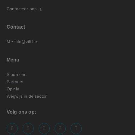
Contacteer ons
Contact
M •
info@vilt.be
Menu
Steun ons
Partners
Opinie
Wegwijs in de sector
Volg ons op:
screenreader.visit us on our facebook page: https://
screenreader.visit us on our linkedin page: ht
screenreader.visit us on our instagram
screenreader.visit us on our x pa
screenreader.visit us on o