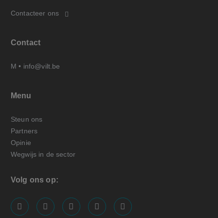
Contacteer ons
Contact
M •
info@vilt.be
Menu
Steun ons
Partners
Opinie
Wegwijs in de sector
Volg ons op:
screenreader.visit us on our facebook page: https://
screenreader.visit us on our linkedin page: ht
screenreader.visit us on our instagram
screenreader.visit us on our x pa
screenreader.visit us on o