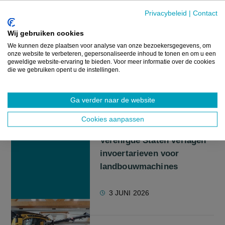
NIEUWS
Privacybeleid
|
Contact
VLIF ondersteunt
Wij gebruiken cookies
aanhoudende
We kunnen deze plaatsen voor analyse van onze bezoekersgegevens, om
investeringsgolf in Vlaamse
onze website te verbeteren, gepersonaliseerde inhoud te tonen en om u een
landbouw
geweldige website-ervaring te bieden. Voor meer informatie over de cookies
die we gebruiken opent u de instellingen.
8 JULI 2026
Ga verder naar de website
Cookies aanpassen
NIEUWS
Verenigde Staten verlagen
invoertarieven voor
landbouwmachines
3 JUNI 2026