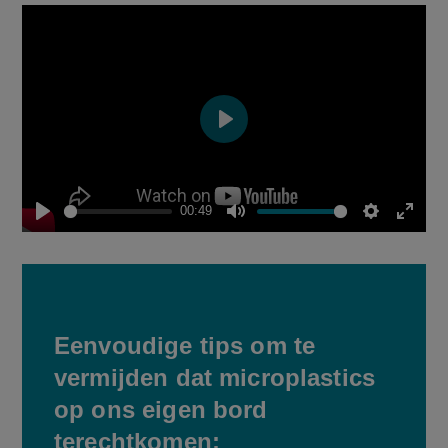
Play
00:49
Play
Mute
Settings
Enter
fulls
Eenvoudige tips om te
vermijden dat microplastics
op ons eigen bord
terechtkomen: