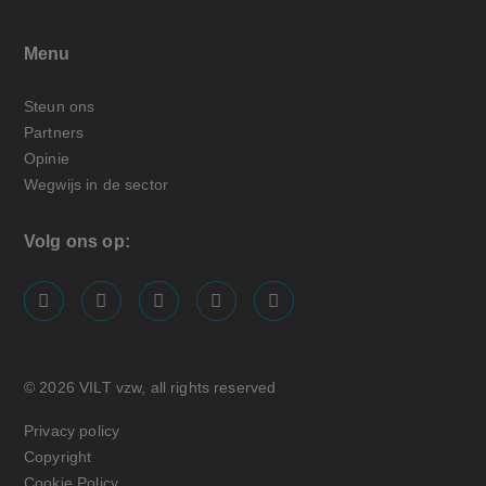
Menu
Steun ons
Partners
Opinie
Wegwijs in de sector
Volg ons op:
screenreader.visit us on our facebook page: https://
screenreader.visit us on our linkedin page: ht
screenreader.visit us on our instagram
screenreader.visit us on our x pa
screenreader.visit us on o
© 2026 VILT vzw, all rights reserved
Privacy policy
Copyright
Cookie Policy