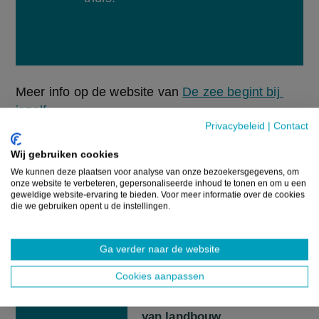
Meer info op de website van 
De zee begint bij 
jezelf
.
Privacybeleid
|
Contact
Bron:
Eigen verslaggeving
Wij gebruiken cookies
We kunnen deze plaatsen voor analyse van onze bezoekersgegevens, om
onze website te verbeteren, gepersonaliseerde inhoud te tonen en om u een
geweldige website-ervaring te bieden. Voor meer informatie over de cookies
GERELATEERDE ARTIKELS
die we gebruiken opent u de instellingen.
NIEUWS
Ga verder naar de website
Opruimactie van SBB
Cookies aanpassen
vraagt aandacht voor de
onzichtbare verduurzaming
van landbouw