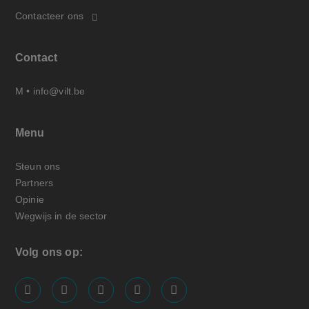
Contacteer ons
Contact
M •
info@vilt.be
Menu
Steun ons
Partners
Opinie
Wegwijs in de sector
Volg ons op:
screenreader.visit us on our facebook page: https://
screenreader.visit us on our linkedin page: ht
screenreader.visit us on our instagram
screenreader.visit us on our x pa
screenreader.visit us on o