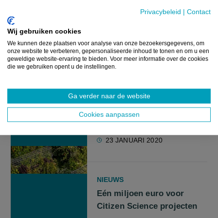
handen?
Privacybeleid
|
Contact
Wij gebruiken cookies
27 JANUARI 2020
We kunnen deze plaatsen voor analyse van onze bezoekersgegevens, om
onze website te verbeteren, gepersonaliseerde inhoud te tonen en om u een
geweldige website-ervaring te bieden. Voor meer informatie over de cookies
die we gebruiken opent u de instellingen.
NIEUWS
“Later als ik groot ben,
Ga verder naar de website
word ik urban farmer”
Cookies aanpassen
23 JANUARI 2020
NIEUWS
Eén miljoen euro voor
Citizen Science projecten