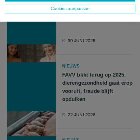
Jongeren gooien fors vaker
Cookies aanpassen
eten weg dan 55-plussers
30 JUNI 2026
NIEUWS
FAVV blikt terug op 2025:
dierengezondheid gaat erop
vooruit, fraude blijft
opduiken
22 JUNI 2026