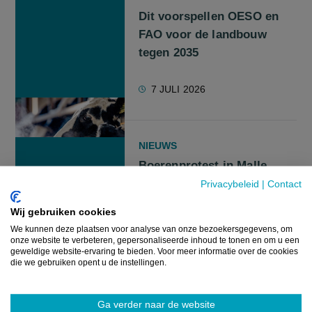
Dit voorspellen OESO en
FAO voor de landbouw
tegen 2035
7 JULI 2026
NIEUWS
Boerenprotest in Malle
tegen komst van
Privacybeleid
|
Contact
recreatiecentrum in
Wij gebruiken cookies
landbouwgebied
We kunnen deze plaatsen voor analyse van onze bezoekersgegevens, om
onze website te verbeteren, gepersonaliseerde inhoud te tonen en om u een
geweldige website-ervaring te bieden. Voor meer informatie over de cookies
30 JUNI 2026
die we gebruiken opent u de instellingen.
Ga verder naar de website
NIEUWS