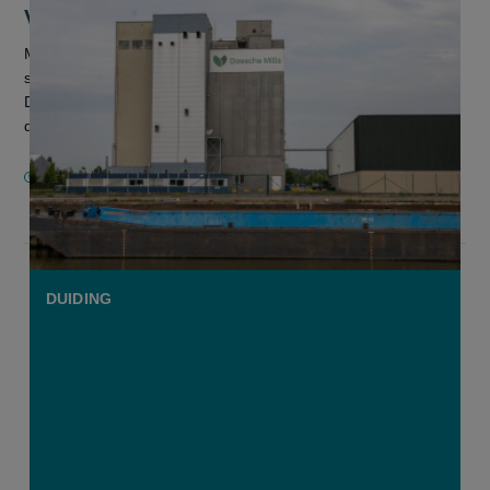
Vlaamse Molens T’Kindt
Maalderij Dossche Mills neemt zijn West-Vlaamse
sectorgenoot Molens T'Kindt over. Dat heeft de meelgroep uit
Deinze maandag bekendgemaakt. Volgens Kristof Dossche,
de CEO van Dossche Mills,...
20 MEI 2025
DUIDING