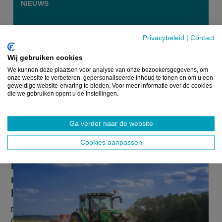
NIEUWS
Privacybeleid
|
Contact
Wij gebruiken cookies
We kunnen deze plaatsen voor analyse van onze bezoekersgegevens, om
onze website te verbeteren, gepersonaliseerde inhoud te tonen en om u een
geweldige website-ervaring te bieden. Voor meer informatie over de cookies
die we gebruiken opent u de instellingen.
Ga verder naar de website
Cookies aanpassen
Europese landbouw houdt stand te
midden van geopolitieke en
klimaatschokken
De Europese landbouwmarkten tonen zich veerkrachtig.
Ondanks geopolitieke spanningen, onzeker handelsbeleid en