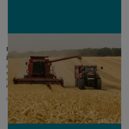
Fegra noteert goede graanoogst na
jaren tegenslag
De graanboeren trekken voor één keer niet het kortste
strootje. Fegra, de federatie van de Belgische graanhandel,
noteert in 2025 een aanzienlijk betere oogst dan de voorbije
jaren. Na een z...
8 SEPTEMBER 2025