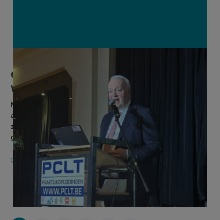
Granen, aardappelen, suiker en zuivel:
Wat zijn de verwachtingen voor 2025?
Matige en weinig wijzigende graanprijzen, positivisme over de
aardappelmarkt, verdere druk op de suikerprijzen en goede
zuivelprijzen, al zal niet elke melkveehouder daar in even
grote mate...
30 JANUARI 2025