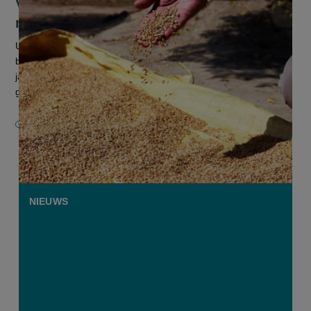
Vlaamse boeren oogsten 50 procent
meer tarwe dan vorig jaar
Uit de voorlopige oogstraming door statistiekbureau Statbel
blijkt dat er ruim 50 procent meer tarwe geoogst is dan vorig
jaar. De goede opbrengsten leveren echter niet meteen meer
geld op....
14 NOVEMBER 2025
NIEUWS