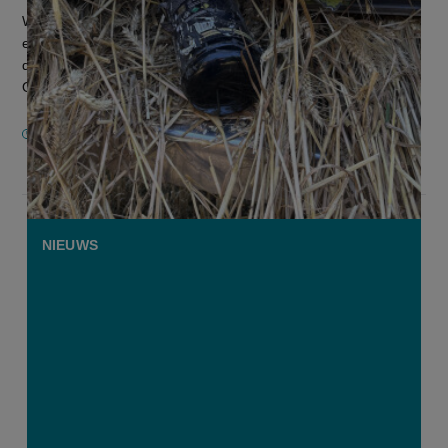
Wat een mooie oogstdag had moeten worden, eindigde met
een kapotte pikdorser en een sinistere aanwijzing voor
druggebruik. Een loonwerker die graan binnenhaalde in het
Oost-Vlaamse Heurne, s...
9 JULI 2026
NIEUWS