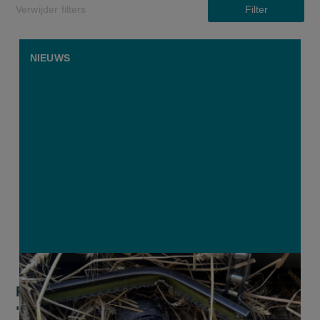
Verwijder filters
Filter
NIEUWS
Pikdorser beschadigd door lachgasfles.
"Dit had ook kunnen ontploffen"