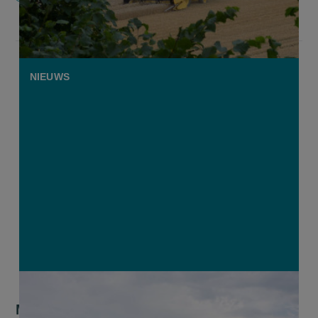
NIEUWS
Maalderij Dossche Mills koopt West-