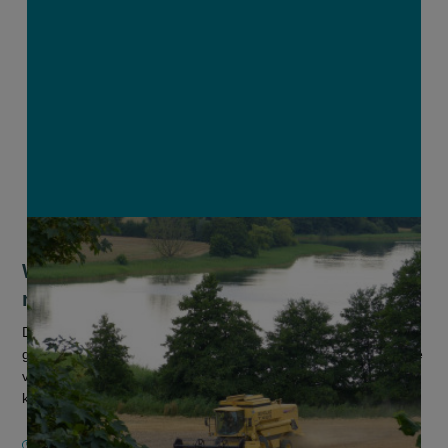
Wereldwijde graanoogst op weg naar
record in 2025
De wereldwijde oogst van granen zou volgens een vrijdag
gepubliceerd rapport van de voedsel- en landbouworganisatie
van de Verenigde Naties (FAO) dit jaar 2.925 miljoen ton
kunnen bereiken....
6 JULI 2025