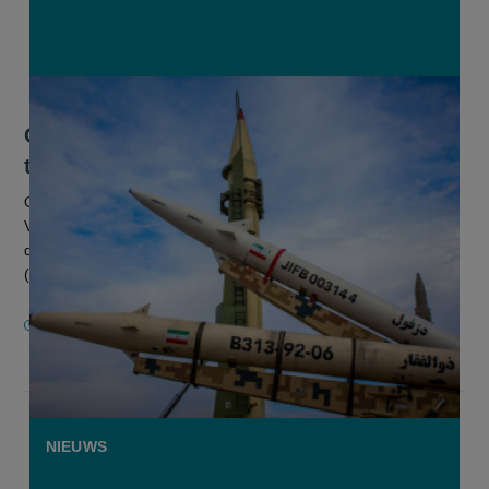
Oorlog in Iran doet tarweprijzen
toenemen
Opnieuw leidt oorlog tot duurdere tarweprijzen. In de
Verenigde Staten staat het maartcontract voor tarwe op de
derivatenbeurs CBOT op 6,30 Amerikaanse dollar per bushel
(ca. 27 kg). Dat mel...
10 MAART 2026
NIEUWS