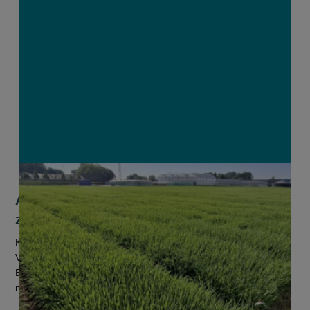
Alternatieve teelten in opmars: maakt
zomerbrouwgerst een comeback?
Kan zomerbrouwgerst opnieuw een bloeiende teelt worden in
Vlaanderen? Onderzoekscentra Inagro en Proefhoeve
Bottelare sluiten deze kans niet uit. “Veel akkerbouwers kijken
momenteel uit naar...