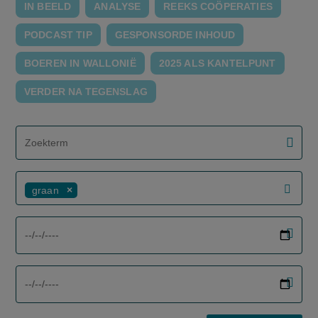
IN BEELD
ANALYSE
REEKS COÖPERATIES
PODCAST TIP
GESPONSORDE INHOUD
BOEREN IN WALLONIË
2025 ALS KANTELPUNT
VERDER NA TEGENSLAG
screenreader.filter search label
graan
screenreader.filter from date label
screenreader.filter to date label