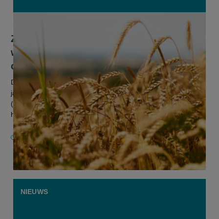
Zomergranen kunnen slechte oogst
wintergranen in 2024 onvoldoende
compenseren
De Belgische graanproductie kende in 2024 een moeilijker
jaar. De productie van wintertarwe (-41%) en wintergerst
(-26%) lieten een sterke daling optekenen. De zomergranen
hebben het daarna...
7 AUGUSTUS 2025
NIEUWS