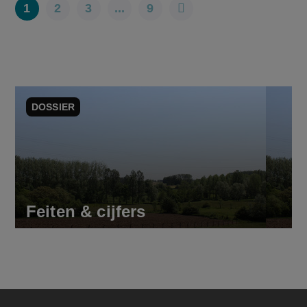
1
2
3
...
9
DOSSIER
Feiten & cijfers