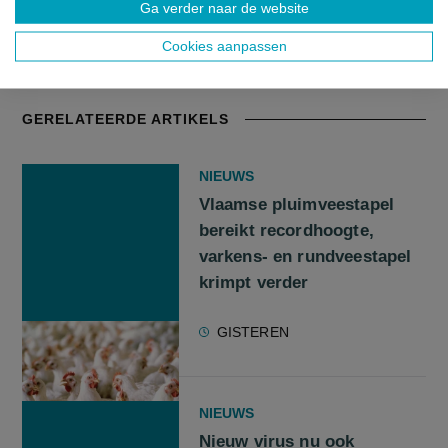
Ga verder naar de website
Cookies aanpassen
Bron:
Food+Agribusiness / Eigen verslaggeving
GERELATEERDE ARTIKELS
NIEUWS
Vlaamse pluimveestapel
bereikt recordhoogte,
varkens- en rundveestapel
krimpt verder
GISTEREN
NIEUWS
Nieuw virus nu ook