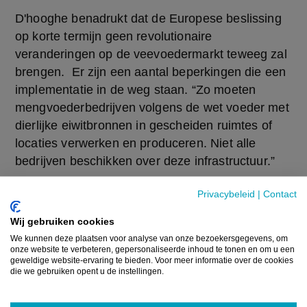
D'hooghe benadrukt dat de Europese beslissing 
op korte termijn geen revolutionaire 
veranderingen op de veevoedermarkt teweeg zal 
brengen.  Er zijn een aantal beperkingen die een 
implementatie in de weg staan. “Zo moeten 
mengvoederbedrijven volgens de wet voeder met 
dierlijke eiwitbronnen in gescheiden ruimtes of 
locaties verwerken en produceren. Niet alle 
bedrijven beschikken over deze infrastructuur.”
Daarnaast zet de hoge kostprijzen voor diermeel 
Privacybeleid
|
Contact
ook een rem op de implementatie en speelt er het 
Wij gebruiken cookies
probleem van de acceptatiegraad. “Sommige 
We kunnen deze plaatsen voor analyse van onze bezoekersgegevens, om
marktsegmenten accepteren geen vlees van 
onze website te verbeteren, gepersonaliseerde inhoud te tonen en om u een
geweldige website-ervaring te bieden. Voor meer informatie over de cookies
dieren die gevoerd zijn met dierlijke eiwitten”, 
die we gebruiken opent u de instellingen.
aldus D'hooghe. Zij verwijst hiermee onder 
andere naar de retail.