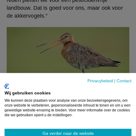
reden pleiten we voor een pesticidenvrije 
landbouw. Dat is goed voor ons, maar ook voor 
de akkervogels."
Privacybeleid
|
Contact
Wij gebruiken cookies
We kunnen deze plaatsen voor analyse van onze bezoekersgegevens, om
onze website te verbeteren, gepersonaliseerde inhoud te tonen en om u een
geweldige website-ervaring te bieden. Voor meer informatie over de cookies
die we gebruiken opent u de instellingen.
UITGELICHT
Vlaanderen gaat weidevogels,
Ga verder naar de website