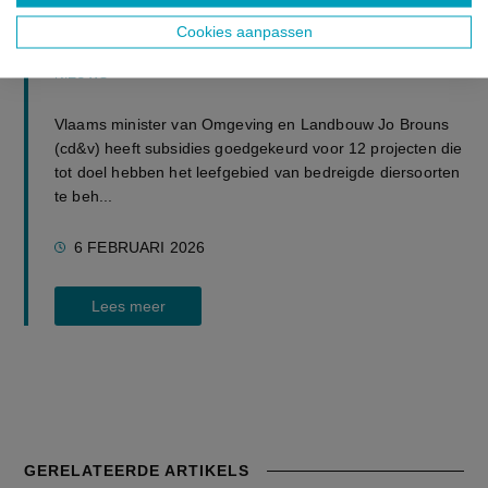
vleermuizen en otters extra
Cookies aanpassen
beschermen
NIEUWS
Vlaams minister van Omgeving en Landbouw Jo Brouns
(cd&v) heeft subsidies goedgekeurd voor 12 projecten die
tot doel hebben het leefgebied van bedreigde diersoorten
te beh...
6 FEBRUARI 2026
Lees meer
GERELATEERDE ARTIKELS