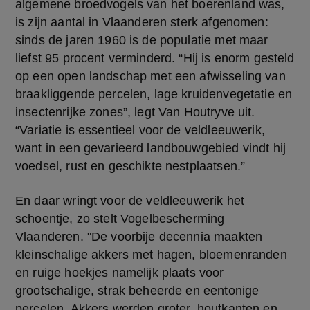
algemene broedvogels van het boerenland was, 
is zijn aantal in Vlaanderen sterk afgenomen: 
sinds de jaren 1960 is de populatie met maar 
liefst 95 procent verminderd. “Hij is enorm gesteld 
op een open landschap met een afwisseling van 
braakliggende percelen, lage kruidenvegetatie en 
insectenrijke zones”, legt Van Houtryve uit. 
“Variatie is essentieel voor de veldleeuwerik, 
want in een gevarieerd landbouwgebied vindt hij 
voedsel, rust en geschikte nestplaatsen.”  
En daar wringt voor de veldleeuwerik het 
schoentje, zo stelt Vogelbescherming 
Vlaanderen. "De voorbije decennia maakten 
kleinschalige akkers met hagen, bloemenranden 
en ruige hoekjes namelijk plaats voor 
grootschalige, strak beheerde en eentonige 
percelen. Akkers werden groter, houtkanten en 