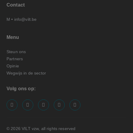
Contact
M •
info@vilt.be
Menu
Steun ons
Partners
Opinie
Wegwijs in de sector
Volg ons op:
screenreader.visit us on our facebook page: https://
screenreader.visit us on our linkedin page: ht
screenreader.visit us on our instagram
screenreader.visit us on our x pa
screenreader.visit us on o
© 2026 VILT vzw, all rights reserved