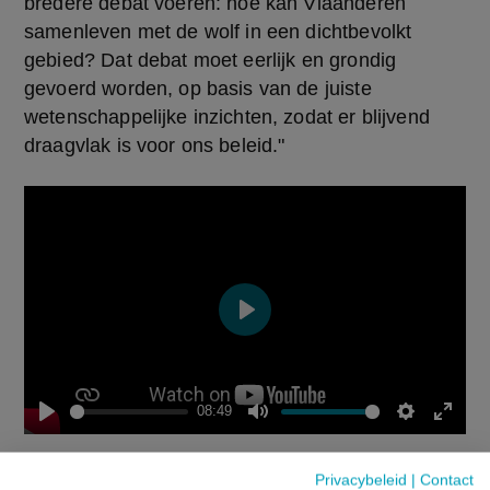
bredere debat voeren: hoe kan Vlaanderen 
samenleven met de wolf in een dichtbevolkt 
gebied? Dat debat moet eerlijk en grondig 
gevoerd worden, op basis van de juiste 
wetenschappelijke inzichten, zodat er blijvend 
draagvlak is voor ons beleid."
Play
08:49
Play
Mute
Settings
Enter
fulls
Privacybeleid
|
Contact